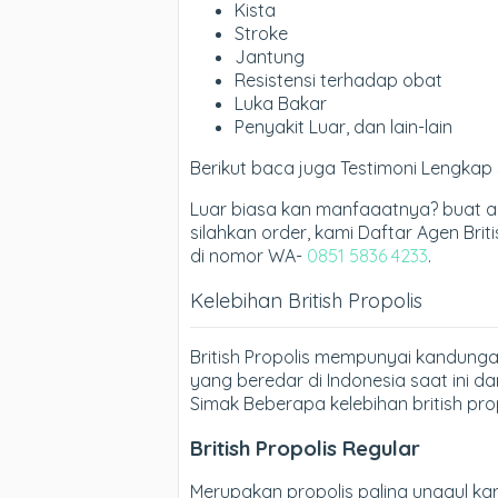
Kista
Stroke
Jantung
Resistensi terhadap obat
Luka Bakar
Penyakit Luar, dan lain-lain
Berikut baca juga Testimoni Lengkap 
Luar biasa kan manfaaatnya? buat 
silahkan order, kami Daftar Agen Briti
di nomor WA-
0851 5836 4233
.
Kelebihan British Propolis
British Propolis mempunyai kandungan
yang beredar di Indonesia saat ini 
Simak Beberapa kelebihan british prop
British Propolis Regular
Merupakan propolis paling unggul ka