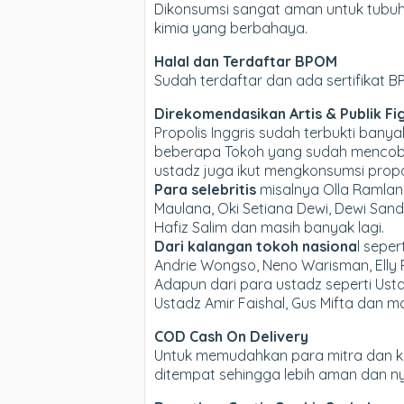
Dikonsumsi sangat aman untuk tubuh,
kimia yang berbahaya.
Halal dan Terdaftar BPOM
Sudah terdaftar dan ada sertifikat 
Direkomendasikan Artis & Publik Fi
Propolis Inggris sudah terbukti ba
beberapa Tokoh yang sudah mencoba P
ustadz juga ikut mengkonsumsi propol
Para selebritis
misalnya Olla Ramlan,
Maulana, Oki Setiana Dewi, Dewi Sandra
Hafiz Salim dan masih banyak lagi.
Dari kalangan tokoh nasiona
l sepe
Andrie Wongso, Neno Warisman, Elly R
Adapun dari para ustadz seperti Usta
Ustadz Amir Faishal, Gus Mifta dan m
COD Cash On Delivery
Untuk memudahkan para mitra dan 
ditempat sehingga lebih aman dan 