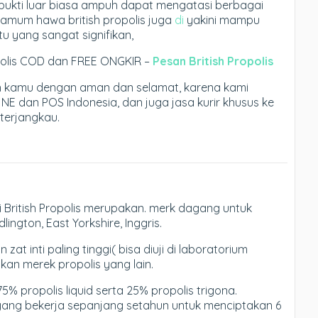
rbukti luar biasa ampuh dapat mengatasi berbagai
amum hawa british propolis juga
di
yakini mampu
 yang sangat signifikan,
opolis COD dan FREE ONGKIR –
Pesan British Propolis
ah kamu dengan aman dan selamat, karena kami
JNE dan POS Indonesia, dan juga jasa kurir khusus ke
 terjangkau.
i British Propolis merupakan. merk dagang untuk
lington, East Yorkshire, Inggris.
at inti paling tinggi( bisa diuji di laboratorium
kan merek propolis yang lain.
 75% propolis liquid serta 25% propolis trigona.
 yang bekerja sepanjang setahun untuk menciptakan 6