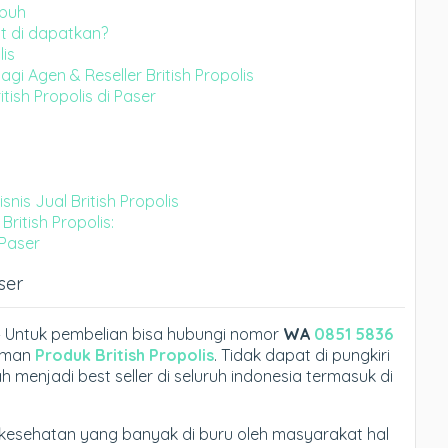
ubuh
it di dapatkan?
lis
gi Agen & Reseller British Propolis
tish Propolis di Paser
is Jual British Propolis
British Propolis:
 Paser
ser
r – Untuk pembelian bisa hubungi nomor
WA
0851 5836
laman
Produk British Propolis
. Tidak dapat di pungkiri
 menjadi best seller di seluruh indonesia termasuk di
is kesehatan yang banyak di buru oleh masyarakat hal