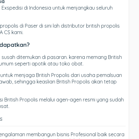
ia
xspedisi di Indonesia untuk menjangkau seluruh
opolis di Paser di sini lah distributor british propolis
A CS kami.
i dapatkan?
s susah ditemukan di pasaran. karena memang British
 umum seperti apotik atau toko obat.
 untuk menjaga British Propolis dari usaha pemalsuan
ab, sehingga keaslian British Propolis akan tetap
 British Propolis melalui agen-agen resmi yang sudah
sat.
is
engalaman membangun bisnis Profesional baik secara