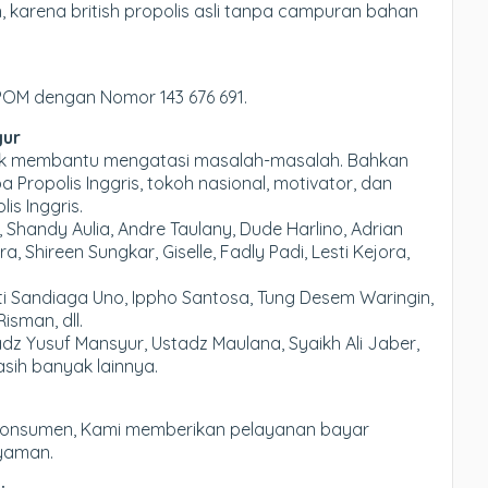
 karena british propolis asli tanpa campuran bahan
BPOM dengan Nomor 143 676 691.
gur
nyak membantu mengatasi masalah-masalah. Bahkan
ropolis Inggris, tokoh nasional, motivator, dan
is Inggris.
 Shandy Aulia, Andre Taulany, Dude Harlino, Adrian
, Shireen Sungkar, Giselle, Fadly Padi, Lesti Kejora,
rti Sandiaga Uno, Ippho Santosa, Tung Desem Waringin,
isman, dll.
dz Yusuf Mansyur, Ustadz Maulana, Syaikh Ali Jaber,
asih banyak lainnya.
konsumen, Kami memberikan pelayanan bayar
nyaman.