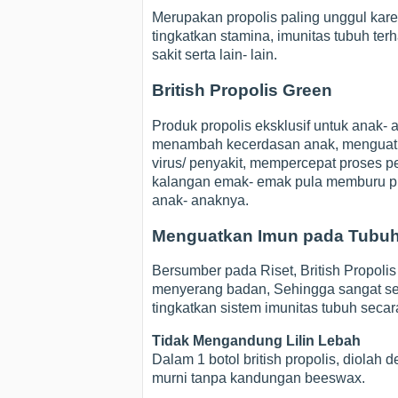
Merupakan propolis paling unggul kar
tingkatkan stamina, imunitas tubuh te
sakit serta lain- lain.
British Propolis Green
Produk propolis eksklusif untuk anak-
menambah kecerdasan anak, menguatk
virus/ penyakit, mempercepat proses pem
kalangan emak- emak pula memburu pr
anak- anaknya.
Menguatkan Imun pada Tubu
Bersumber pada Riset, British Propol
menyerang badan, Sehingga sangat ses
tingkatkan sistem imunitas tubuh secar
Tidak Mengandung Lilin Lebah
Dalam 1 botol british propolis, diola
murni tanpa kandungan beeswax.