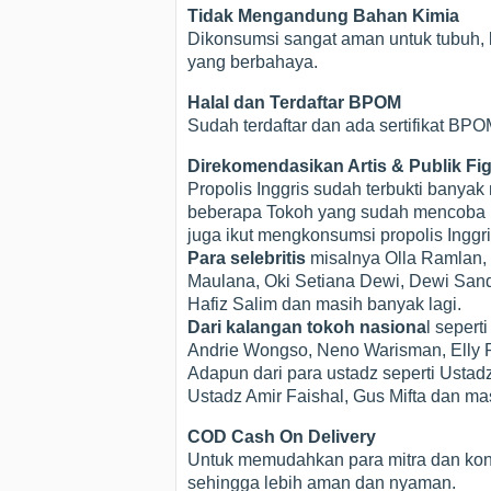
Tidak Mengandung Bahan Kimia
Dikonsumsi sangat aman untuk tubuh, k
yang berbahaya.
Halal dan Terdaftar BPOM
Sudah terdaftar dan ada sertifikat B
Direkomendasikan Artis & Publik Fi
Propolis Inggris sudah terbukti bany
beberapa Tokoh yang sudah mencoba Pro
juga ikut mengkonsumsi propolis Inggri
Para selebritis
misalnya Olla Ramlan, 
Maulana, Oki Setiana Dewi, Dewi Sandra
Hafiz Salim dan masih banyak lagi.
Dari kalangan tokoh nasiona
l seper
Andrie Wongso, Neno Warisman, Elly R
Adapun dari para ustadz seperti Ustad
Ustadz Amir Faishal, Gus Mifta dan ma
COD Cash On Delivery
Untuk memudahkan para mitra dan ko
sehingga lebih aman dan nyaman.