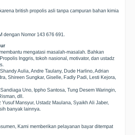
arena british propolis asli tanpa campuran bahan kimia
POM dengan Nomor 143 676 691.
gur
ak membantu mengatasi masalah-masalah. Bahkan
polis Inggris, tokoh nasional, motivator, dan ustadz
s.
Shandy Aulia, Andre Taulany, Dude Harlino, Adrian
, Shireen Sungkar, Giselle, Fadly Padi, Lesti Kejora,
ti Sandiaga Uno, Ippho Santosa, Tung Desem Waringin,
isman, dll.
z Yusuf Mansyur, Ustadz Maulana, Syaikh Ali Jaber,
sih banyak lainnya.
nsumen, Kami memberikan pelayanan bayar ditempat