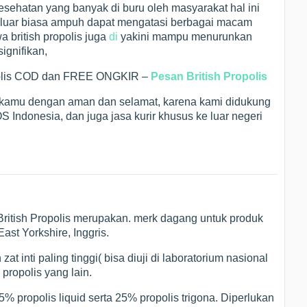
 kesehatan yang banyak di buru oleh masyarakat hal ini
i luar biasa ampuh dapat mengatasi berbagai macam
 british propolis juga
di
yakini mampu menurunkan
ignifikan,
ropolis COD dan FREE ONGKIR –
Pesan British Propolis
h kamu dengan aman dan selamat, karena kami didukung
S Indonesia, dan juga jasa kurir khusus ke luar negeri
 British Propolis merupakan. merk dagang untuk produk
East Yorkshire, Inggris.
t inti paling tinggi( bisa diuji di laboratorium nasional
propolis yang lain.
75% propolis liquid serta 25% propolis trigona. Diperlukan