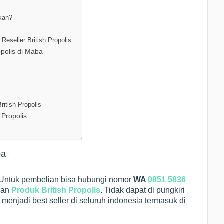
tkan?
Reseller British Propolis
opolis di Maba
itish Propolis
 Propolis:
ba
– Untuk pembelian bisa hubungi nomor
WA
0851 5836
aman
Produk British Propolis
. Tidak dapat di pungkiri
menjadi best seller di seluruh indonesia termasuk di