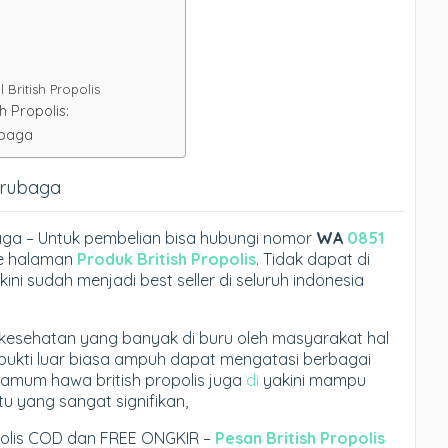
British Propolis
h Propolis:
ubaga
Karubaga
baga – Untuk pembelian bisa hubungi nomor
WA
0851
ke halaman
Produk British Propolis
. Tidak dapat di
ini sudah menjadi best seller di seluruh indonesia
is kesehatan yang banyak di buru oleh masyarakat hal
rbukti luar biasa ampuh dapat mengatasi berbagai
amum hawa british propolis juga
di
yakini mampu
 yang sangat signifikan,
opolis COD dan FREE ONGKIR –
Pesan British Propolis