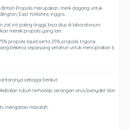
i British Propolis merupakan. merk dagang untuk
lington, East Yorkshire, Inggris.
at inti paling tinggi( bisa diuji di laboratorium
kan merek propolis yang lain.
 75% propolis liquid serta 25% propolis trigona.
 yang bekerja sepanjang setahun untuk menciptakan 6
diantaranya sebagai berikut:
kebalan tubuh terhadap serangan virus/penyakit dan
tu mengatasi masalah: