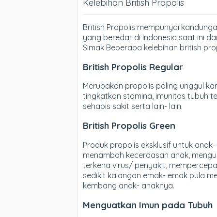
Kelebihan British Propolis
British Propolis mempunyai kandungan
yang beredar di Indonesia saat ini 
Simak Beberapa kelebihan british prop
British Propolis Regular
Merupakan propolis paling unggul ka
tingkatkan stamina, imunitas tubuh 
sehabis sakit serta lain- lain.
British Propolis Green
Produk propolis eksklusif untuk ana
menambah kecerdasan anak, mengua
terkena virus/ penyakit, mempercepat 
sedikit kalangan emak- emak pula m
kembang anak- anaknya.
Menguatkan Imun pada Tubuh