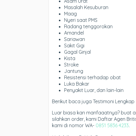
Asam Urat
Masalah Kesuburan
Maag
Nyeri saat PMS
Radang tenggorokan
Amandel
Sariawan
Sakit Gigi
Gagal Ginjal
Kista
Stroke
Jantung
Resistensi terhadap obat
Luka Bakar
Penyakit Luar, dan lain-lain
Berikut baca juga Testimoni Lengkap 
Luar biasa kan manfaaatnya? buat 
silahkan order, kami Daftar Agen Brit
kami di nomor WA-
0851 5836 4233
.