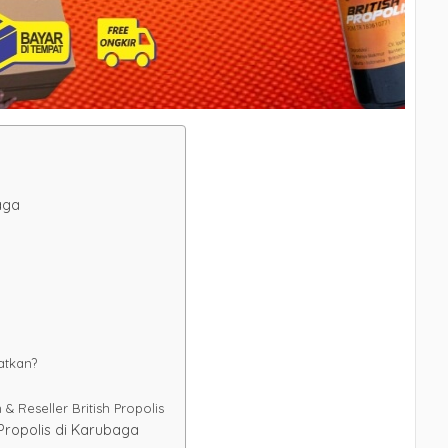
aga
patkan?
 Reseller British Propolis
Propolis di Karubaga