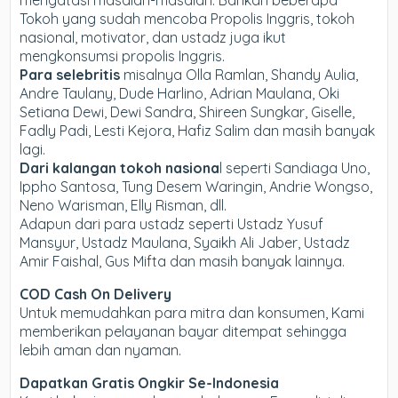
Tokoh yang sudah mencoba Propolis Inggris, tokoh
nasional, motivator, dan ustadz juga ikut
mengkonsumsi propolis Inggris.
Para selebritis
misalnya Olla Ramlan, Shandy Aulia,
Andre Taulany, Dude Harlino, Adrian Maulana, Oki
Setiana Dewi, Dewi Sandra, Shireen Sungkar, Giselle,
Fadly Padi, Lesti Kejora, Hafiz Salim dan masih banyak
lagi.
Dari kalangan tokoh nasiona
l seperti Sandiaga Uno,
Ippho Santosa, Tung Desem Waringin, Andrie Wongso,
Neno Warisman, Elly Risman, dll.
Adapun dari para ustadz seperti Ustadz Yusuf
Mansyur, Ustadz Maulana, Syaikh Ali Jaber, Ustadz
Amir Faishal, Gus Mifta dan masih banyak lainnya.
COD Cash On Delivery
Untuk memudahkan para mitra dan konsumen, Kami
memberikan pelayanan bayar ditempat sehingga
lebih aman dan nyaman.
Dapatkan Gratis Ongkir Se-Indonesia