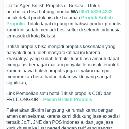
Daftar Agen British Propolis di Bekasi – Untuk
pembelian bisa hubungi nomor
WA
0851 5836 4233
untuk detail produk bisa ke halaman
Produk British
Propolis
. Tidak dapat di pungkiri bahwa produk propolis
kami kini sudah menjadi best seller di seluruh indonesia
termasuk di kota Bekasi
British propolis bisa menjadi propolis kesehatan yang
banyak di buru oleh masyarakat hal ini karena
khasiatnya yang sudah terbukti luar biasa ampuh dapat
mengatasi berbagai macam penyakit termasuk teruntuk
kamum hawa british propolis juga
di
yakini mampu
menurunkan berat badan dalam waktu yang sangat
signifikan,
Link Pembelian satu botol British propolis COD dan
FREE ONGKIR –
Pesan British Propolis
Paket akan dikirim langsung ke rumah kamu dengan
aman dan selamat, karena kami didukung jasa expedisi
terbaik J&T , JNE dan POS Indonesia, dan juga jasa
kurir khusus ke luar negeri dengan tarif yang sangat