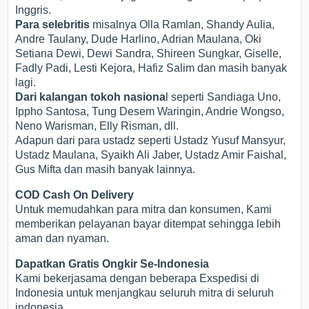
Inggris.
Para selebritis
misalnya Olla Ramlan, Shandy Aulia,
Andre Taulany, Dude Harlino, Adrian Maulana, Oki
Setiana Dewi, Dewi Sandra, Shireen Sungkar, Giselle,
Fadly Padi, Lesti Kejora, Hafiz Salim dan masih banyak
lagi.
Dari kalangan tokoh nasiona
l seperti Sandiaga Uno,
Ippho Santosa, Tung Desem Waringin, Andrie Wongso,
Neno Warisman, Elly Risman, dll.
Adapun dari para ustadz seperti Ustadz Yusuf Mansyur,
Ustadz Maulana, Syaikh Ali Jaber, Ustadz Amir Faishal,
Gus Mifta dan masih banyak lainnya.
COD Cash On Delivery
Untuk memudahkan para mitra dan konsumen, Kami
memberikan pelayanan bayar ditempat sehingga lebih
aman dan nyaman.
Dapatkan Gratis Ongkir Se-Indonesia
Kami bekerjasama dengan beberapa Exspedisi di
Indonesia untuk menjangkau seluruh mitra di seluruh
indonesia.