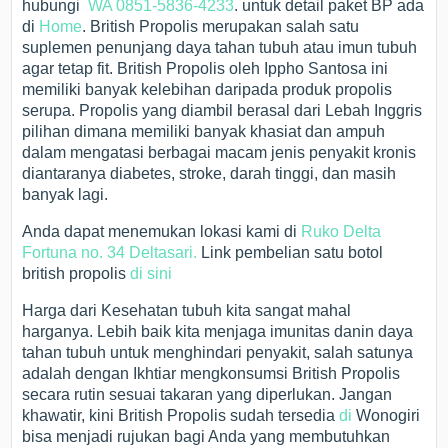
hubungi
WA 0851-5836-4233
. untuk detail paket BP ada
di
Home
. British Propolis merupakan salah satu
suplemen penunjang daya tahan tubuh atau imun tubuh
agar tetap fit. British Propolis oleh Ippho Santosa ini
memiliki banyak kelebihan daripada produk propolis
serupa. Propolis yang diambil berasal dari Lebah Inggris
pilihan dimana memiliki banyak khasiat dan ampuh
dalam mengatasi berbagai macam jenis penyakit kronis
diantaranya diabetes, stroke, darah tinggi, dan masih
banyak lagi.
Anda dapat menemukan lokasi kami di
Ruko Delta
Fortuna no. 34 Deltasari.
Link pembelian satu botol
british propolis
di sini
Harga dari Kesehatan tubuh kita sangat mahal
harganya. Lebih baik kita menjaga imunitas danin daya
tahan tubuh untuk menghindari penyakit, salah satunya
adalah dengan Ikhtiar mengkonsumsi British Propolis
secara rutin sesuai takaran yang diperlukan. Jangan
khawatir, kini British Propolis sudah tersedia
di
Wonogiri
bisa menjadi rujukan bagi Anda yang membutuhkan