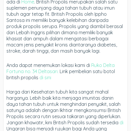
ada di
Home
. British Propolis merupakan salah satu
suplemen penunjang daya tahan tubuh atau imun
tubuh agar tetap fit. British Propolis oleh Ippho
Santosa ini memiliki banyak kelebihan daripada
produk propolis serupa. Propolis yang diambil berasal
dari Lebah Inggris pilihan dimana memiliki banyak
khasiat dan ampuh dalam mengatasi berbagai
macam jenis penyakit kronis diantaranya diabetes,
stroke, darah tinggi, dan masih banyak lagi.
Anda dapat menemukan lokasi kami di
Ruko Delta
Fortuna no. 34 Deltasari.
Link pembelian satu botol
british propolis
di sini
Harga dari Kesehatan tubuh kita sangat mahal
harganya. Lebih baik kita menjaga imunitas danin
daya tahan tubuh untuk menghindari penyakit, salah
satunya adalah dengan Ikhtiar mengkonsumsi British
Propolis secara rutin sesuai takaran yang diperlukan.
Jangan khawatir, kini British Propolis sudah tersedia
di
Ungaran bisa menjadi rujukan bagi Anda yang