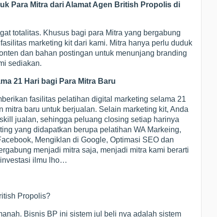
 Para Mitra dari Alamat Agen British Propolis di
at totalitas. Khusus bagi para Mitra yang bergabung
silitas marketing kit dari kami. Mitra hanya perlu duduk
 konten dan bahan postingan untuk menunjang branding
mi sediakan.
ama 21 Hari bagi Para Mitra Baru
rikan fasilitas pelatihan digital marketing selama 21
itra baru untuk berjualan. Selain marketing kit, Anda
ill jualan, sehingga peluang closing setiap harinya
eting yang didapatkan berupa pelatihan WA Markeing,
 Facebook, Mengiklan di Google, Optimasi SEO dan
rgabung menjadi mitra saja, menjadi mitra kami berarti
investasi ilmu lho…
itish Propolis?
anah. Bisnis BP ini sistem jul beli nya adalah sistem