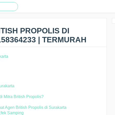
TISH PROPOLIS DI
158364233 | TERMURAH
urakarta
Mitra British Propolis?
at Agen British Propolis di Surakarta
 Efek Samping