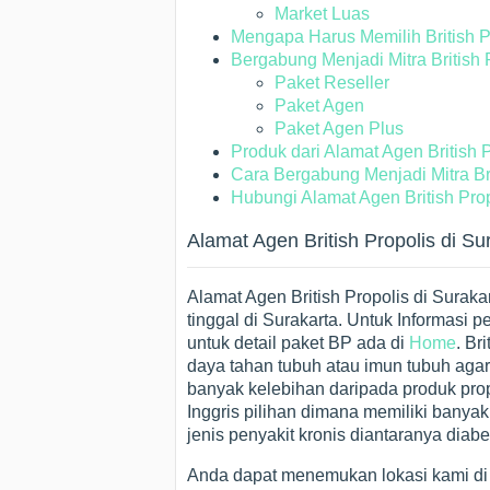
Market Luas
Mengapa Harus Memilih British Pr
Bergabung Menjadi Mitra British 
Paket Reseller
Paket Agen
Paket Agen Plus
Produk dari Alamat Agen British Pro
Cara Bergabung Menjadi Mitra Bri
Hubungi Alamat Agen British Prop
Alamat Agen British Propolis di Su
Alamat Agen British Propolis di Suraka
tinggal di Surakarta. Untuk Informas
untuk detail paket BP ada di
Home
. Br
daya tahan tubuh atau imun tubuh agar t
banyak kelebihan daripada produk prop
Inggris pilihan dimana memiliki bany
jenis penyakit kronis diantaranya diabe
Anda dapat menemukan lokasi kami d