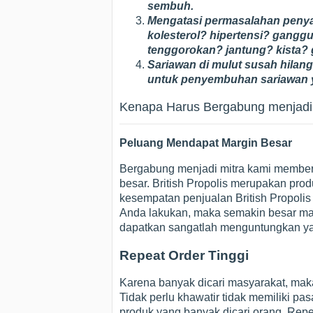
sembuh.
Mengatasi permasalahan penyaki
kolesterol? hipertensi? gang
tenggorokan? jantung? kista? g
Sariawan di mulut susah hilang?
untuk penyembuhan sariawan
Kenapa Harus Bergabung menjadi M
Peluang Mendapat Margin Besar
Bergabung menjadi mitra kami member
besar. British Propolis merupakan pro
kesempatan penjualan British Propoli
Anda lakukan, maka semakin besar mar
dapatkan sangatlah menguntungkan yai
Repeat Order Tinggi
Karena banyak dicari masyarakat, maka
Tidak perlu khawatir tidak memiliki pas
produk yang banyak dicari orang. Repe