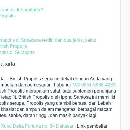
opolis di Surakarta?
Propolis
polis di Surakarta terdiri dari dua jenis, yaitu:
tish Propolis
olis di Surakarta
rakarta
rta – British Propolis semakin dekat dengan Anda yang
i pembelian dan pemesanan hubungi
WA 0851-5836-4233
.
itish Propolis merupakan salah satu suplemen penunjang
etap fit. British Propolis oleh Ippho Santosa ini memiliki
olis serupa. Propolis yang diambil berasal dari Lebah
ak khasiat dan ampuh dalam mengatasi berbagai macam
tes, stroke, darah tinggi, dan masih banyak lagi.
i
Ruko Delta Fortuna no. 34 Deltasari.
Link pembelian