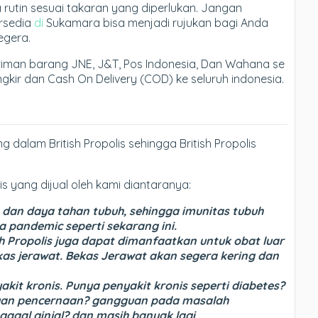
 rutin sesuai takaran yang diperlukan. Jangan
ersedia
di
Sukamara bisa menjadi rujukan bagi Anda
egera.
iman barang JNE, J&T, Pos Indonesia, Dan Wahana se
kir dan Cash On Delivery (COD) ke seluruh indonesia.
 dalam British Propolis sehingga British Propolis
s yang dijual oleh kami diantaranya:
dan daya tahan tubuh, sehingga imunitas tubuh
ra pandemic seperti sekarang ini.
sh Propolis juga dapat dimanfaatkan untuk obat luar
kas jerawat. Bekas Jerawat akan segera kering dan
it kronis. Punya penyakit kronis seperti diabetes?
gguan pencernaan? gangguan pada masalah
gagal ginjal? dan masih banyak lagi