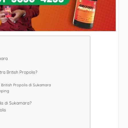
mara
a British Propolis?
 British Propolis di Sukamara
mping
lis di Sukamara?
olis