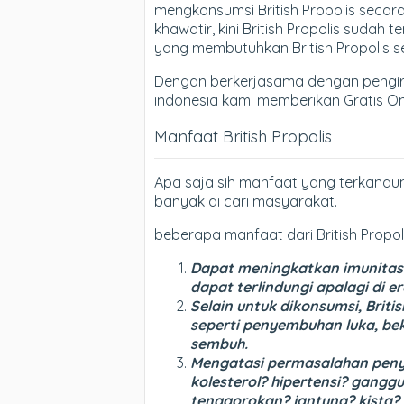
mengkonsumsi British Propolis secara
khawatir, kini British Propolis sudah t
yang membutuhkan British Propolis s
Dengan berkerjasama dengan pengir
indonesia kami memberikan Gratis Ong
Manfaat British Propolis
Apa saja sih manfaat yang terkandung
banyak di cari masyarakat.
beberapa manfaat dari British Propoli
Dapat meningkatkan imunitas 
dapat terlindungi apalagi di e
Selain untuk dikonsumsi, Briti
seperti penyembuhan luka, be
sembuh.
Mengatasi permasalahan penyak
kolesterol? hipertensi? gan
tenggorokan? jantung? kista? 