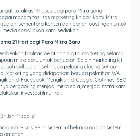
ngat totalitas. Khusus bagi para Mitra yang
gai macam fasilitas marketing kit dari kami. Mitra
erjualan, sementara konten dan bahan postingan untuk
 media sosial akan kami sediakan.
elama 21 Hari bagi Para Mitra Baru
berikan fasilitas pelatihan digital marketing selama
an mitra baru untuk berjualan. Selain marketing kit,
sah skill jualan, sehingga peluang closing setiap
ital Marketing yang didapatkan berupa pelatihan WA
ngiklan di Facebook, Mengiklan di Google, Optimasi SEO
anya bergabung menjadi mitra saja, menjadi mitra kami
lakukan investasi ilmu lho…
ritish Propolis?
manah. Bisnis BP ini sistem jul beli nya adalah sistem
nya amanah.