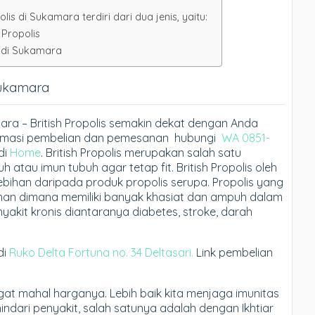
is di Sukamara terdiri dari dua jenis, yaitu:
 Propolis
s di Sukamara
 Sukamara
mara – British Propolis semakin dekat dengan Anda
formasi pembelian dan pemesanan hubungi
WA 0851-
di
Home
. British Propolis merupakan salah satu
atau imun tubuh agar tetap fit. British Propolis oleh
lebihan daripada produk propolis serupa. Propolis yang
ilihan dimana memiliki banyak khasiat dan ampuh dalam
akit kronis diantaranya diabetes, stroke, darah
di
Ruko Delta Fortuna no. 34 Deltasari.
Link pembelian
gat mahal harganya. Lebih baik kita menjaga imunitas
ndari penyakit, salah satunya adalah dengan Ikhtiar