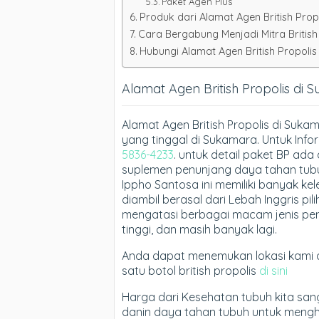
Paket Agen Plus
Produk dari Alamat Agen British Propol
Cara Bergabung Menjadi Mitra British
Hubungi Alamat Agen British Propoli
Alamat Agen British Propolis di
Alamat Agen British Propolis di Suka
yang tinggal di Sukamara. Untuk In
5836-4233
. untuk detail paket BP ada 
suplemen penunjang daya tahan tubuh 
Ippho Santosa ini memiliki banyak ke
diambil berasal dari Lebah Inggris p
mengatasi berbagai macam jenis peny
tinggi, dan masih banyak lagi.
Anda dapat menemukan lokasi kami 
satu botol british propolis
di sini
Harga dari Kesehatan tubuh kita san
danin daya tahan tubuh untuk menghi