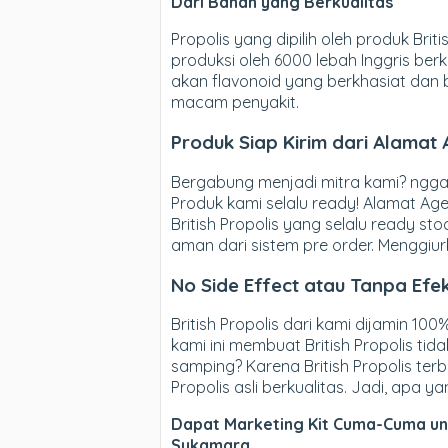
Dari Bahan yang Berkualitas
Propolis yang dipilih oleh produk Brit
produksi oleh 6000 lebah Inggris be
akan flavonoid yang berkhasiat dan
macam penyakit.
Produk Siap Kirim dari Alamat 
Bergabung menjadi mitra kami? nggak
Produk kami selalu ready! Alamat Age
British Propolis yang selalu ready st
aman dari sistem pre order. Menggiu
No Side Effect atau Tanpa Ef
British Propolis dari kami dijamin 10
kami ini membuat British Propolis tid
samping? Karena British Propolis ter
Propolis asli berkualitas. Jadi, apa y
Dapat Marketing Kit Cuma-Cuma untu
Sukamara