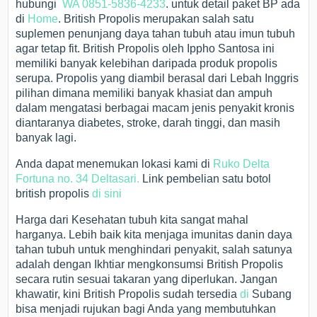
hubungi
WA 0851-5836-4233
. untuk detail paket BP ada
di
Home
. British Propolis merupakan salah satu
suplemen penunjang daya tahan tubuh atau imun tubuh
agar tetap fit. British Propolis oleh Ippho Santosa ini
memiliki banyak kelebihan daripada produk propolis
serupa. Propolis yang diambil berasal dari Lebah Inggris
pilihan dimana memiliki banyak khasiat dan ampuh
dalam mengatasi berbagai macam jenis penyakit kronis
diantaranya diabetes, stroke, darah tinggi, dan masih
banyak lagi.
Anda dapat menemukan lokasi kami di
Ruko Delta
Fortuna no. 34 Deltasari.
Link pembelian satu botol
british propolis
di sini
Harga dari Kesehatan tubuh kita sangat mahal
harganya. Lebih baik kita menjaga imunitas danin daya
tahan tubuh untuk menghindari penyakit, salah satunya
adalah dengan Ikhtiar mengkonsumsi British Propolis
secara rutin sesuai takaran yang diperlukan. Jangan
khawatir, kini British Propolis sudah tersedia
di
Subang
bisa menjadi rujukan bagi Anda yang membutuhkan