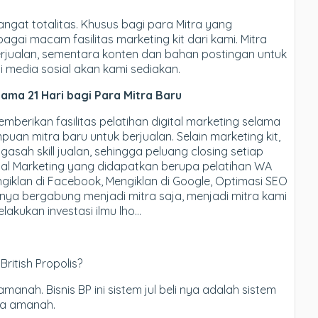
ngat totalitas. Khusus bagi para Mitra yang
gai macam fasilitas marketing kit dari kami. Mitra
erjualan, sementara konten dan bahan postingan untuk
 media sosial akan kami sediakan.
elama 21 Hari bagi Para Mitra Baru
berikan fasilitas pelatihan digital marketing selama
an mitra baru untuk berjualan. Selain marketing kit,
sah skill jualan, sehingga peluang closing setiap
ital Marketing yang didapatkan berupa pelatihan WA
ngiklan di Facebook, Mengiklan di Google, Optimasi SEO
anya bergabung menjadi mitra saja, menjadi mitra kami
lakukan investasi ilmu lho…
ritish Propolis?
manah. Bisnis BP ini sistem jul beli nya adalah sistem
nya amanah.