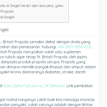
s di Singkil terdiri dari dua jenis, yaitu:
 Propolis
di Singkil
ngkil
il – British Propolis semakin dekat dengan Anda yang
 pembelian dan pemesanan hubungi
WA 0851-5836-4233
.
British Propolis merupakan salah satu suplemen
tubuh agar tetap fit. British Propolis oleh Ippho
n daripada produk propolis serupa. Propolis yang
ilihan dimana memiliki banyak khasiat dan ampuh dalam
akit kronis diantaranya diabetes, stroke, darah
di
Ruko Delta Fortuna no. 34 Deltasari.
Link pembelian
gat mahal harganya. Lebih baik kita menjaga imunitas
ndari penyakit, salah satunya adalah dengan Ikhtiar