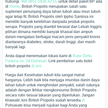
hubungi
WA 0851-5836-4233
. untuk detail paket BP ada
di
Home
. British Propolis merupakan salah satu
suplemen penunjang daya tahan tubuh atau imun tubuh
agar tetap fit. British Propolis oleh Ippho Santosa ini
memiliki banyak kelebihan daripada produk propolis
serupa. Propolis yang diambil berasal dari Lebah Inggris
pilihan dimana memiliki banyak khasiat dan ampuh
dalam mengatasi berbagai macam jenis penyakit kronis
diantaranya diabetes, stroke, darah tinggi, dan masih
banyak lagi.
Anda dapat menemukan lokasi kami di
Ruko Delta
Fortuna no. 34 Deltasari.
Link pembelian satu botol
british propolis
di sini
Harga dari Kesehatan tubuh kita sangat mahal
harganya. Lebih baik kita menjaga imunitas danin daya
tahan tubuh untuk menghindari penyakit, salah satunya
adalah dengan Ikhtiar mengkonsumsi British Propolis
secara rutin sesuai takaran yang diperlukan. Jangan
khawatir, kini British Propolis sudah tersedia
di
Pohuwato bisa menjadi rujukan bagi Anda yang