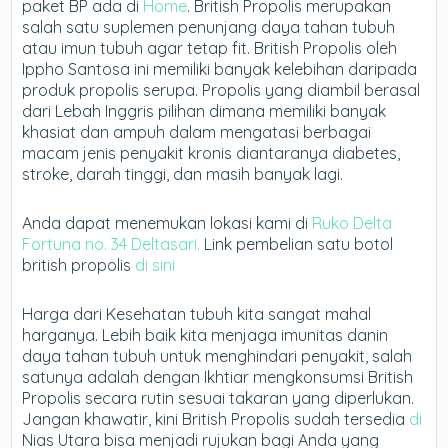
paket BP ada di
Home
. British Propolis merupakan
salah satu suplemen penunjang daya tahan tubuh
atau imun tubuh agar tetap fit. British Propolis oleh
Ippho Santosa ini memiliki banyak kelebihan daripada
produk propolis serupa. Propolis yang diambil berasal
dari Lebah Inggris pilihan dimana memiliki banyak
khasiat dan ampuh dalam mengatasi berbagai
macam jenis penyakit kronis diantaranya diabetes,
stroke, darah tinggi, dan masih banyak lagi.
Anda dapat menemukan lokasi kami di
Ruko Delta
Fortuna no. 34 Deltasari.
Link pembelian satu botol
british propolis
di sini
Harga dari Kesehatan tubuh kita sangat mahal
harganya. Lebih baik kita menjaga imunitas danin
daya tahan tubuh untuk menghindari penyakit, salah
satunya adalah dengan Ikhtiar mengkonsumsi British
Propolis secara rutin sesuai takaran yang diperlukan.
Jangan khawatir, kini British Propolis sudah tersedia
di
Nias Utara bisa menjadi rujukan bagi Anda yang