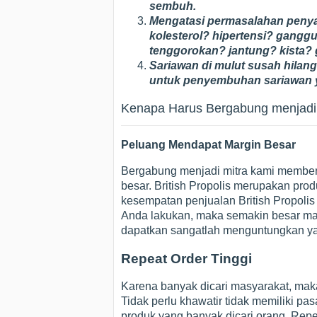
sembuh.
Mengatasi permasalahan penyaki
kolesterol? hipertensi? gang
tenggorokan? jantung? kista? g
Sariawan di mulut susah hilang?
untuk penyembuhan sariawan
Kenapa Harus Bergabung menjadi M
Peluang Mendapat Margin Besar
Bergabung menjadi mitra kami member
besar. British Propolis merupakan pro
kesempatan penjualan British Propoli
Anda lakukan, maka semakin besar mar
dapatkan sangatlah menguntungkan yai
Repeat Order Tinggi
Karena banyak dicari masyarakat, maka
Tidak perlu khawatir tidak memiliki pas
produk yang banyak dicari orang. Repe