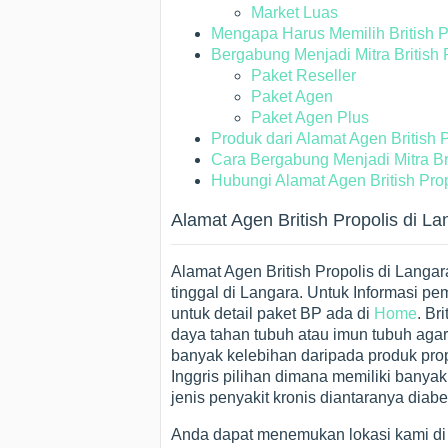
Market Luas
Mengapa Harus Memilih British P
Bergabung Menjadi Mitra British 
Paket Reseller
Paket Agen
Paket Agen Plus
Produk dari Alamat Agen British Pr
Cara Bergabung Menjadi Mitra Bri
Hubungi Alamat Agen British Prop
Alamat Agen British Propolis di La
Alamat Agen British Propolis di Langa
tinggal di Langara. Untuk Informasi
untuk detail paket BP ada di
Home
. Br
daya tahan tubuh atau imun tubuh agar t
banyak kelebihan daripada produk prop
Inggris pilihan dimana memiliki bany
jenis penyakit kronis diantaranya diabe
Anda dapat menemukan lokasi kami d