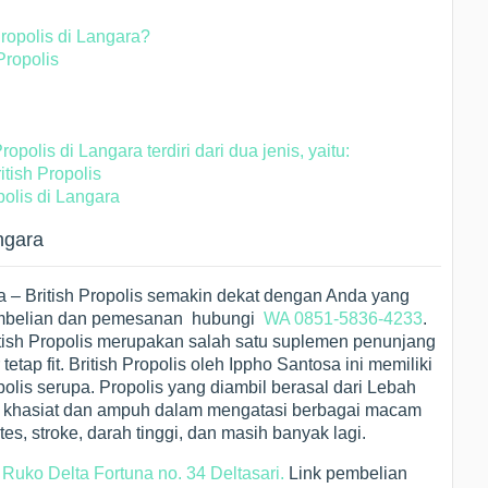
ropolis di Langara?
Propolis
opolis di Langara terdiri dari dua jenis, yaitu:
tish Propolis
olis di Langara
ngara
ra – British Propolis semakin dekat dengan Anda yang
 pembelian dan pemesanan hubungi
WA 0851-5836-4233
.
itish Propolis merupakan salah satu suplemen penunjang
etap fit. British Propolis oleh Ippho Santosa ini memiliki
olis serupa. Propolis yang diambil berasal dari Lebah
ak khasiat dan ampuh dalam mengatasi berbagai macam
tes, stroke, darah tinggi, dan masih banyak lagi.
i
Ruko Delta Fortuna no. 34 Deltasari.
Link pembelian