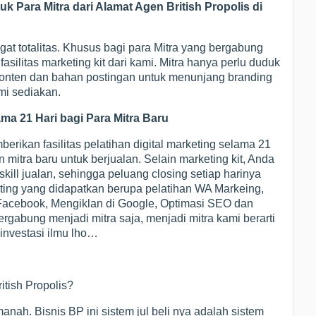
 Para Mitra dari Alamat Agen British Propolis di
at totalitas. Khusus bagi para Mitra yang bergabung
silitas marketing kit dari kami. Mitra hanya perlu duduk
 konten dan bahan postingan untuk menunjang branding
mi sediakan.
ama 21 Hari bagi Para Mitra Baru
rikan fasilitas pelatihan digital marketing selama 21
itra baru untuk berjualan. Selain marketing kit, Anda
ill jualan, sehingga peluang closing setiap harinya
eting yang didapatkan berupa pelatihan WA Markeing,
 Facebook, Mengiklan di Google, Optimasi SEO dan
rgabung menjadi mitra saja, menjadi mitra kami berarti
investasi ilmu lho…
itish Propolis?
anah. Bisnis BP ini sistem jul beli nya adalah sistem