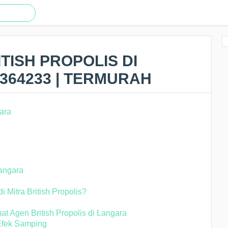
TISH PROPOLIS DI
8364233 | TERMURAH
Langara
Mitra British Propolis?
at Agen British Propolis di Langara
 Efek Samping