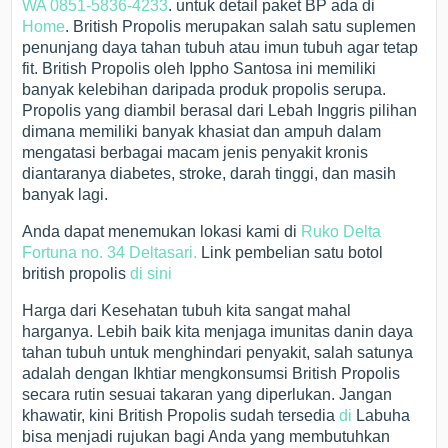
WA 0851-5836-4233
. untuk detail paket BP ada di
Home
. British Propolis merupakan salah satu suplemen
penunjang daya tahan tubuh atau imun tubuh agar tetap
fit. British Propolis oleh Ippho Santosa ini memiliki
banyak kelebihan daripada produk propolis serupa.
Propolis yang diambil berasal dari Lebah Inggris pilihan
dimana memiliki banyak khasiat dan ampuh dalam
mengatasi berbagai macam jenis penyakit kronis
diantaranya diabetes, stroke, darah tinggi, dan masih
banyak lagi.
Anda dapat menemukan lokasi kami di
Ruko Delta
Fortuna no. 34 Deltasari.
Link pembelian satu botol
british propolis
di sini
Harga dari Kesehatan tubuh kita sangat mahal
harganya. Lebih baik kita menjaga imunitas danin daya
tahan tubuh untuk menghindari penyakit, salah satunya
adalah dengan Ikhtiar mengkonsumsi British Propolis
secara rutin sesuai takaran yang diperlukan. Jangan
khawatir, kini British Propolis sudah tersedia
di
Labuha
bisa menjadi rujukan bagi Anda yang membutuhkan