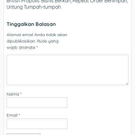
British Propolis: Bisnis Berkah, Repeat Order Berlimpah,
Untung Tumpah-tumpah
Tinggalkan Balasan
Alamat email Anda tidak akan
dipublikasikan.
Ruas yang
wajib ditandai
*
Nama
*
Email
*