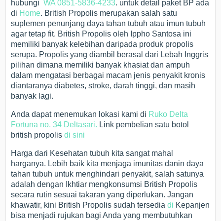
hubungi
WA 0851-5836-4233
. untuk detail paket BP ada
di
Home
. British Propolis merupakan salah satu
suplemen penunjang daya tahan tubuh atau imun tubuh
agar tetap fit. British Propolis oleh Ippho Santosa ini
memiliki banyak kelebihan daripada produk propolis
serupa. Propolis yang diambil berasal dari Lebah Inggris
pilihan dimana memiliki banyak khasiat dan ampuh
dalam mengatasi berbagai macam jenis penyakit kronis
diantaranya diabetes, stroke, darah tinggi, dan masih
banyak lagi.
Anda dapat menemukan lokasi kami di
Ruko Delta
Fortuna no. 34 Deltasari.
Link pembelian satu botol
british propolis
di sini
Harga dari Kesehatan tubuh kita sangat mahal
harganya. Lebih baik kita menjaga imunitas danin daya
tahan tubuh untuk menghindari penyakit, salah satunya
adalah dengan Ikhtiar mengkonsumsi British Propolis
secara rutin sesuai takaran yang diperlukan. Jangan
khawatir, kini British Propolis sudah tersedia
di
Kepanjen
bisa menjadi rujukan bagi Anda yang membutuhkan