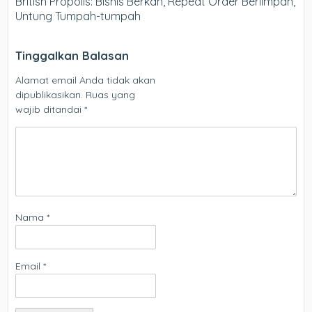
British Propolis: Bisnis Berkah, Repeat Order Berlimpah,
Untung Tumpah-tumpah
Tinggalkan Balasan
Alamat email Anda tidak akan
dipublikasikan.
Ruas yang
wajib ditandai
*
Nama
*
Email
*