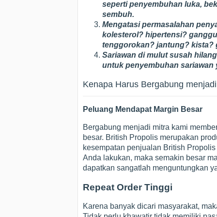
seperti penyembuhan luka, bek
sembuh.
Mengatasi permasalahan penyaki
kolesterol? hipertensi? gang
tenggorokan? jantung? kista? g
Sariawan di mulut susah hilang?
untuk penyembuhan sariawan
Kenapa Harus Bergabung menjadi M
Peluang Mendapat Margin Besar
Bergabung menjadi mitra kami member
besar. British Propolis merupakan pro
kesempatan penjualan British Propoli
Anda lakukan, maka semakin besar mar
dapatkan sangatlah menguntungkan yai
Repeat Order Tinggi
Karena banyak dicari masyarakat, maka
Tidak perlu khawatir tidak memiliki pas