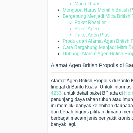
Market Luas
Mengapa Harus Memilih British Pr
Bergabung Menjadi Mitra British 
Paket Reseller
Paket Agen
Paket Agen Plus
Produk dari Alamat Agen British Pro
Cara Bergabung Menjadi Mitra Bri
Hubungi Alamat Agen British Prop
Alamat Agen British Propolis di Ba
Alamat Agen British Propolis di Barito
tinggal di Barito Kuala. Untuk Infor
4233
. untuk detail paket BP ada di
Ho
penunjang daya tahan tubuh atau imun t
ini memiliki banyak kelebihan daripada
dari Lebah Inggris pilihan dimana mem
berbagai macam jenis penyakit kronis d
banyak lagi.