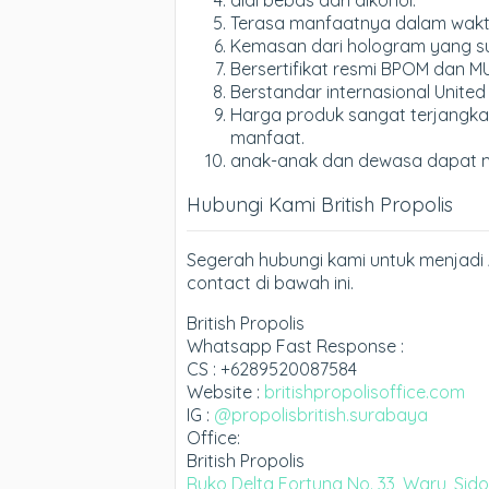
Terasa manfaatnya dalam waktu 
Kemasan dari hologram yang sul
Bersertifikat resmi BPOM dan MU
Berstandar internasional United
Harga produk sangat terjangka
manfaat.
anak-anak dan dewasa dapat 
Hubungi Kami British Propolis
Segerah hubungi kami untuk menjadi 
contact di bawah ini.
British Propolis
Whatsapp Fast Response :
CS : +6289520087584
Website :
britishpropolisoffice.com
IG :
@propolisbritish.surabaya
Office:
British Propolis
Ruko Delta Fortuna No. 33, Waru, Sid