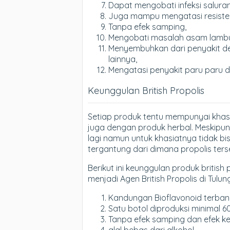
Dapat mengobati infeksi saluran
Juga mampu mengatasi resistens
Tanpa efek samping,
Mengobati masalah asam lamb
Menyembuhkan dari penyakit dege
lainnya,
Mengatasi penyakit paru paru 
Keunggulan British Propolis
Setiap produk tentu mempunyai khas
juga dengan produk herbal. Meskipun 
lagi namun untuk khasiatnya tidak bi
tergantung dari dimana propolis ter
Berikut ini keunggulan produk british 
menjadi Agen British Propolis di Tulun
Kandungan Bioflavonoid terbanya
Satu botol diproduksi minimal 6
Tanpa efek samping dan efek k
alal bebas dari alkohol.