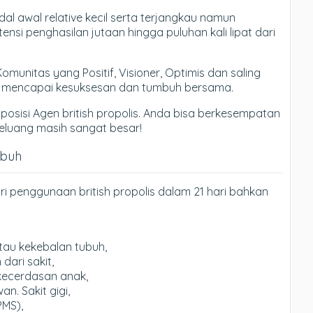
l awal relative kecil serta terjangkau namun
si penghasilan jutaan hingga puluhan kali lipat dari
nitas yang Positif, Visioner, Optimis dan saling
k mencapai kesuksesan dan tumbuh bersama.
 posisi Agen british propolis. Anda bisa berkesempatan
. Peluang masih sangat besar!
ubuh
i penggunaan british propolis dalam 21 hari bahkan
tau kekebalan tubuh,
ari sakit,
kecerdasan anak,
. Sakit gigi,
PMS),