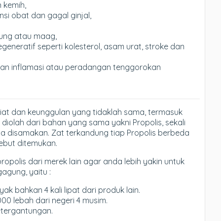
 kemih,
i obat dan gagal ginjal,
ung atau maag,
neratif seperti kolesterol, asam urat, stroke dan
dan inflamasi atau peradangan tenggorokan
iat dan keunggulan yang tidaklah sama, termasuk
diolah dari bahan yang sama yakni Propolis, sekali
sa disamakan. Zat terkandung tiap Propolis berbeda
sebut ditemukan.
propolis dari merek lain agar anda lebih yakin untuk
gagung, yaitu :
k bahkan 4 kali lipat dari produk lain.
000 lebah dari negeri 4 musim.
etergantungan.