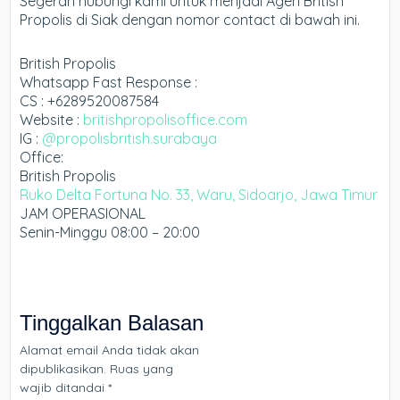
Segerah hubungi kami untuk menjadi Agen British
Propolis di Siak dengan nomor contact di bawah ini.
British Propolis
Whatsapp Fast Response :
CS : +6289520087584
Website :
britishpropolisoffice.com
IG :
@propolisbritish.surabaya
Office:
British Propolis
Ruko Delta Fortuna No. 33, Waru, Sidoarjo, Jawa Timur
JAM OPERASIONAL
Senin-Minggu 08:00 – 20:00
Tinggalkan Balasan
Alamat email Anda tidak akan
dipublikasikan.
Ruas yang
wajib ditandai
*