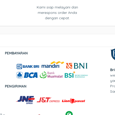
Kami siap melayani dan
merespons order Anda
dengan cepat.
PEMBAYARAN
Br
we
ya
Pr
PENGIRIMAN
Sa
g –