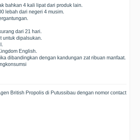
bahkan 4 kali lipat dari produk lain.
00 lebah dari negeri 4 musim.
ergantungan.
rang dari 21 hari.
t untuk dipalsukan.
I.
Kingdom English.
jika dibandingkan dengan kandungan zat ribuan manfaat.
engkonsumsi
en British Propolis di Putussibau dengan nomor contact