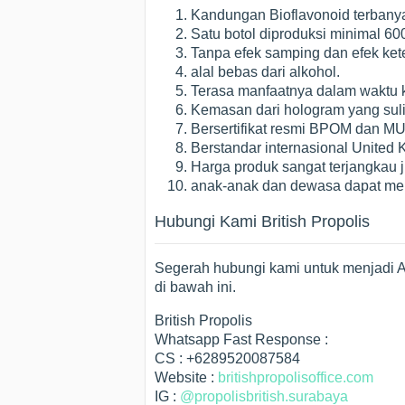
Kandungan Bioflavonoid terbanyak 
Satu botol diproduksi minimal 60
Tanpa efek samping dan efek ket
alal bebas dari alkohol.
Terasa manfaatnya dalam waktu ku
Kemasan dari hologram yang suli
Bersertifikat resmi BPOM dan MU
Berstandar internasional United 
Harga produk sangat terjangkau 
anak-anak dan dewasa dapat m
Hubungi Kami British Propolis
Segerah hubungi kami untuk menjadi Ag
di bawah ini.
British Propolis
Whatsapp Fast Response :
CS : +6289520087584
Website :
britishpropolisoffice.com
IG :
@propolisbritish.surabaya