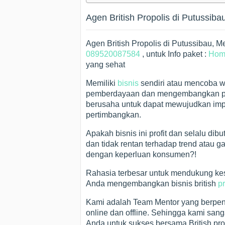
Agen British Propolis di Putussiba
Agen British Propolis di Putussibau,
089520087584
, untuk Info paket :
Hom
yang sehat
Memiliki
bisnis
sendiri atau mencoba w
pemberdayaan dan mengembangkan per
berusaha untuk dapat mewujudkan impi
pertimbangkan.
Apakah bisnis ini profit dan selalu d
dan tidak rentan terhadap trend atau 
dengan keperluan konsumen?!
Rahasia terbesar untuk mendukung k
Anda mengembangkan bisnis british
p
Kami adalah Team Mentor yang berpen
online dan offline. Sehingga kami san
Anda untuk sukses bersama British pro