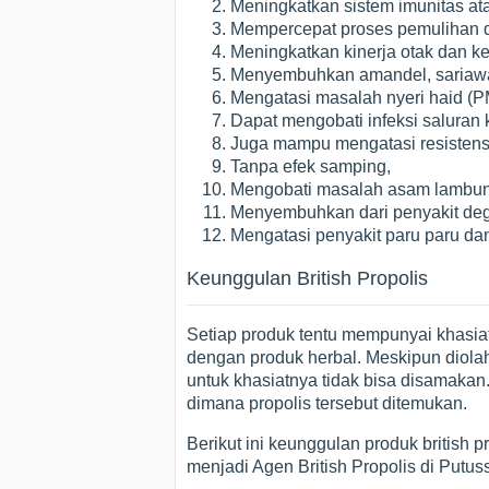
Meningkatkan sistem imunitas at
Mempercepat proses pemulihan da
Meningkatkan kinerja otak dan k
Menyembuhkan amandel, sariawan
Mengatasi masalah nyeri haid (P
Dapat mengobati infeksi saluran 
Juga mampu mengatasi resistensi 
Tanpa efek samping,
Mengobati masalah asam lambun
Menyembuhkan dari penyakit degene
Mengatasi penyakit paru paru da
Keunggulan British Propolis
Setiap produk tentu mempunyai khasia
dengan produk herbal. Meskipun diolah
untuk khasiatnya tidak bisa disamakan.
dimana propolis tersebut ditemukan.
Berikut ini keunggulan produk british p
menjadi Agen British Propolis di Putuss