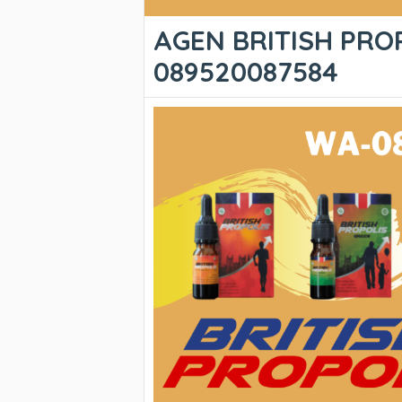
AGEN BRITISH PROP
089520087584