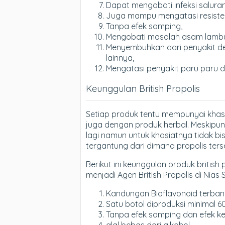
Dapat mengobati infeksi saluran
Juga mampu mengatasi resistens
Tanpa efek samping,
Mengobati masalah asam lamb
Menyembuhkan dari penyakit dege
lainnya,
Mengatasi penyakit paru paru 
Keunggulan British Propolis
Setiap produk tentu mempunyai khas
juga dengan produk herbal. Meskipun 
lagi namun untuk khasiatnya tidak bi
tergantung dari dimana propolis ter
Berikut ini keunggulan produk british 
menjadi Agen British Propolis di Nias S
Kandungan Bioflavonoid terbanya
Satu botol diproduksi minimal 6
Tanpa efek samping dan efek k
alal bebas dari alkohol.