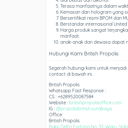
Terasa manfaatnya dalam waktu 
Kemasan dari hologram yang sul
Bersertifikat resmi BPOM dan MU
Berstandar internasional United
Harga produk sangat terjangka
manfaat.
anak-anak dan dewasa dapat 
Hubungi Kami British Propolis
Segerah hubungi kami untuk menjadi A
contact di bawah ini.
British Propolis
Whatsapp Fast Response :
CS : +6289520087584
Website :
britishpropolisoffice.com
IG :
@propolisbritish.surabaya
Office:
British Propolis
Ruko Delta Fortuna No. 33, Waru, Sid