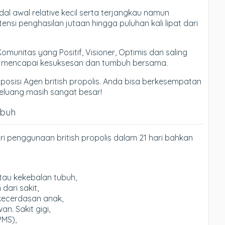
l awal relative kecil serta terjangkau namun
si penghasilan jutaan hingga puluhan kali lipat dari
nitas yang Positif, Visioner, Optimis dan saling
k mencapai kesuksesan dan tumbuh bersama.
 posisi Agen british propolis. Anda bisa berkesempatan
. Peluang masih sangat besar!
ubuh
i penggunaan british propolis dalam 21 hari bahkan
tau kekebalan tubuh,
ari sakit,
kecerdasan anak,
. Sakit gigi,
PMS),