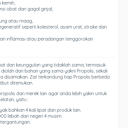
 kemih,
i obat dan gagal ginjal,
ung atau maag,
neratif seperti kolesterol, asam urat, stroke dan
dan inflamasi atau peradangan tenggorokan
iat dan keunggulan yang tidaklah sama, termasuk
diolah dari bahan yang sama yakni Propolis, sekali
sa disamakan. Zat terkandung tiap Propolis berbeda
sebut ditemukan.
propolis dari merek lain agar anda lebih yakin untuk
elatan, yaitu :
k bahkan 4 kali lipat dari produk lain.
000 lebah dari negeri 4 musim.
etergantungan.