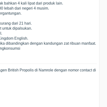
bahkan 4 kali lipat dari produk lain.
00 lebah dari negeri 4 musim.
ergantungan.
rang dari 21 hari.
t untuk dipalsukan.
I.
Kingdom English.
jika dibandingkan dengan kandungan zat ribuan manfaat.
engkonsumsi
en British Propolis di Namrole dengan nomor contact di