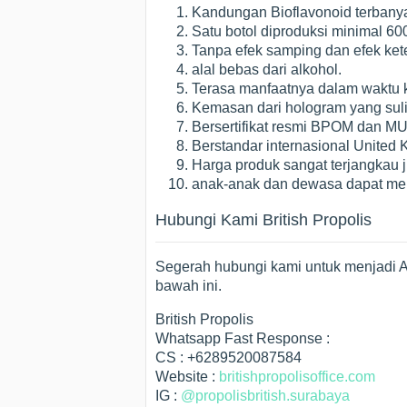
Kandungan Bioflavonoid terbanyak 
Satu botol diproduksi minimal 60
Tanpa efek samping dan efek ket
alal bebas dari alkohol.
Terasa manfaatnya dalam waktu ku
Kemasan dari hologram yang suli
Bersertifikat resmi BPOM dan MU
Berstandar internasional United 
Harga produk sangat terjangkau 
anak-anak dan dewasa dapat m
Hubungi Kami British Propolis
Segerah hubungi kami untuk menjadi Ag
bawah ini.
British Propolis
Whatsapp Fast Response :
CS : +6289520087584
Website :
britishpropolisoffice.com
IG :
@propolisbritish.surabaya