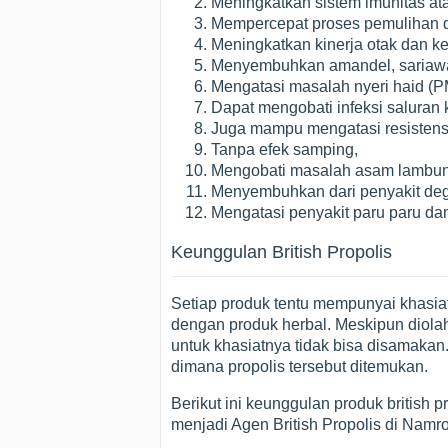
Meningkatkan sistem imunitas at
Mempercepat proses pemulihan da
Meningkatkan kinerja otak dan k
Menyembuhkan amandel, sariawan
Mengatasi masalah nyeri haid (P
Dapat mengobati infeksi saluran 
Juga mampu mengatasi resistensi 
Tanpa efek samping,
Mengobati masalah asam lambun
Menyembuhkan dari penyakit degene
Mengatasi penyakit paru paru da
Keunggulan British Propolis
Setiap produk tentu mempunyai khasia
dengan produk herbal. Meskipun diolah
untuk khasiatnya tidak bisa disamakan.
dimana propolis tersebut ditemukan.
Berikut ini keunggulan produk british p
menjadi Agen British Propolis di Namrol