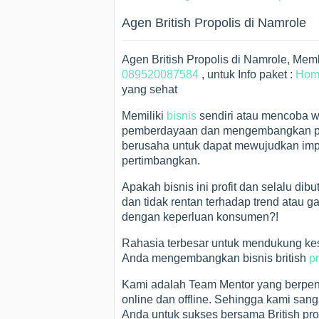
Agen British Propolis di Namrole
Agen British Propolis di Namrole, Me
089520087584
, untuk Info paket :
Hom
yang sehat
Memiliki
bisnis
sendiri atau mencoba w
pemberdayaan dan mengembangkan per
berusaha untuk dapat mewujudkan impi
pertimbangkan.
Apakah bisnis ini profit dan selalu d
dan tidak rentan terhadap trend atau 
dengan keperluan konsumen?!
Rahasia terbesar untuk mendukung k
Anda mengembangkan bisnis british
p
Kami adalah Team Mentor yang berpen
online dan offline. Sehingga kami san
Anda untuk sukses bersama British pro