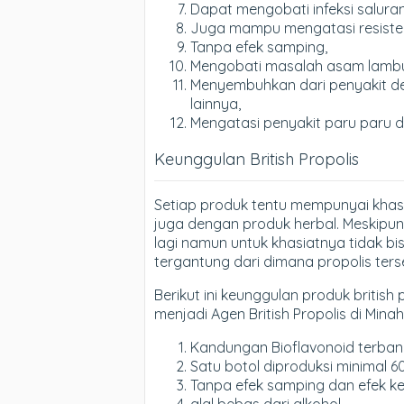
Dapat mengobati infeksi saluran
Juga mampu mengatasi resistens
Tanpa efek samping,
Mengobati masalah asam lamb
Menyembuhkan dari penyakit dege
lainnya,
Mengatasi penyakit paru paru 
Keunggulan British Propolis
Setiap produk tentu mempunyai khas
juga dengan produk herbal. Meskipun 
lagi namun untuk khasiatnya tidak bi
tergantung dari dimana propolis ter
Berikut ini keunggulan produk british 
menjadi Agen British Propolis di Minah
Kandungan Bioflavonoid terbanya
Satu botol diproduksi minimal 6
Tanpa efek samping dan efek k
alal bebas dari alkohol.