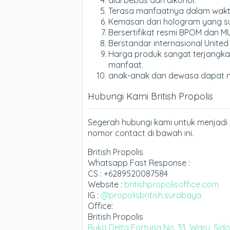
Terasa manfaatnya dalam waktu 
Kemasan dari hologram yang sul
Bersertifikat resmi BPOM dan MU
Berstandar internasional United
Harga produk sangat terjangka
manfaat.
anak-anak dan dewasa dapat 
Hubungi Kami British Propolis
Segerah hubungi kami untuk menjadi 
nomor contact di bawah ini.
British Propolis
Whatsapp Fast Response :
CS : +6289520087584
Website :
britishpropolisoffice.com
IG :
@propolisbritish.surabaya
Office:
British Propolis
Ruko Delta Fortuna No. 33, Waru, Sid