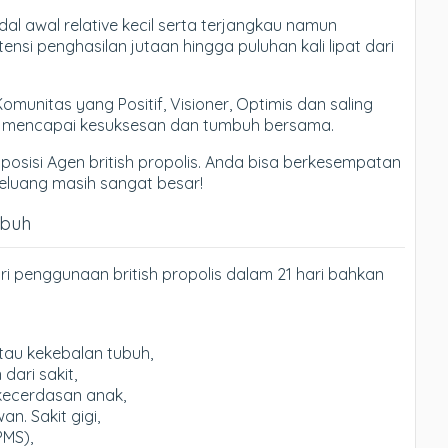
l awal relative kecil serta terjangkau namun
si penghasilan jutaan hingga puluhan kali lipat dari
nitas yang Positif, Visioner, Optimis dan saling
k mencapai kesuksesan dan tumbuh bersama.
 posisi Agen british propolis. Anda bisa berkesempatan
. Peluang masih sangat besar!
ubuh
i penggunaan british propolis dalam 21 hari bahkan
tau kekebalan tubuh,
ari sakit,
kecerdasan anak,
. Sakit gigi,
PMS),