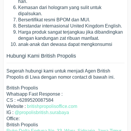
hari.
Kemasan dari hologram yang sulit untuk
dipalsukan.
Bersertifikat resmi BPOM dan MUI.
Berstandar internasional United Kingdom English.
Harga produk sangat terjangkau jika dibandingkan
dengan kandungan zat ribuan manfaat.
anak-anak dan dewasa dapat mengkonsumsi
Hubungi Kami British Propolis
Segerah hubungi kami untuk menjadi Agen British
Propolis di Liwa dengan nomor contact di bawah ini.
British Propolis
Whatsapp Fast Response :
CS : +6289520087584
Website :
britishpropolisoffice.com
IG :
@propolisbritish.surabaya
Office:
British Propolis
Ruko Delta Fortuna No. 33, Waru, Sidoarjo, Jawa Timur