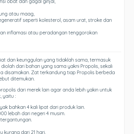
i obat dan gagal ginjal,
ung atau maag,
neratif seperti kolesterol, asam urat, stroke dan
dan inflamasi atau peradangan tenggorokan
iat dan keunggulan yang tidaklah sama, termasuk
diolah dari bahan yang sama yakni Propolis, sekali
sa disamakan. Zat terkandung tiap Propolis berbeda
sebut ditemukan.
propolis dari merek lain agar anda lebih yakin untuk
 yaitu :
k bahkan 4 kali lipat dari produk lain.
000 lebah dari negeri 4 musim.
etergantungan.
kurang dari 21 hari.