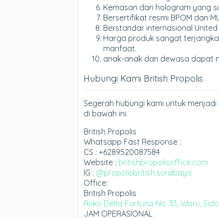
Kemasan dari hologram yang sul
Bersertifikat resmi BPOM dan MU
Berstandar internasional United
Harga produk sangat terjangka
manfaat.
anak-anak dan dewasa dapat 
Hubungi Kami British Propolis
Segerah hubungi kami untuk menjadi 
di bawah ini.
British Propolis
Whatsapp Fast Response :
CS : +6289520087584
Website :
britishpropolisoffice.com
IG :
@propolisbritish.surabaya
Office:
British Propolis
Ruko Delta Fortuna No. 33, Waru, Sid
JAM OPERASIONAL