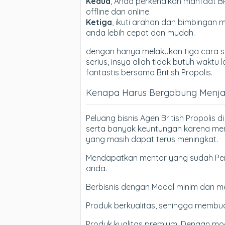
Kedua
, Anda perkenalkan manfaat B
offline dan online.
Ketiga
, ikuti arahan dan bimbingan m
anda lebih cepat dan mudah.
dengan hanya melakukan tiga cara si
serius, insya allah tidak butuh wak
fantastis bersama British Propolis.
Kenapa Harus Bergabung Menjadi
Peluang bisnis Agen British Propolis
serta banyak keuntungan karena mem
yang masih dapat terus meningkat.
Mendapatkan mentor yang sudah Pen
anda.
Berbisnis dengan Modal minim dan m
Produk berkualitas, sehingga membua
Produk kualitas premium, Dengan moda