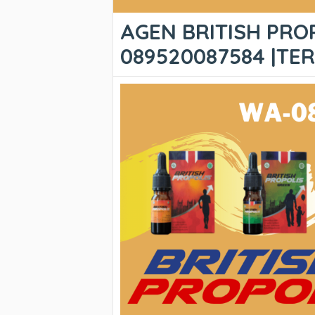
AGEN BRITISH PROP
089520087584 |T