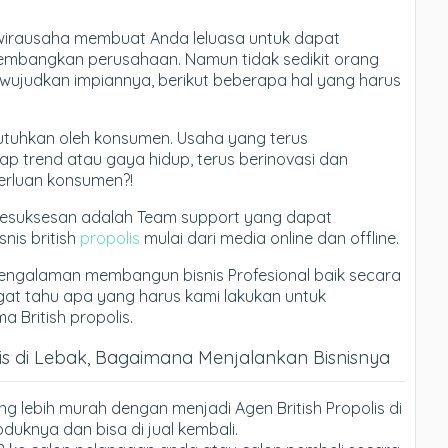
wirausaha membuat Anda leluasa untuk dapat
bangkan perusahaan. Namun tidak sedikit orang
wujudkan impiannya, berikut beberapa hal yang harus
dibutuhkan oleh konsumen. Usaha yang terus
p trend atau gaya hidup, terus berinovasi dan
rluan konsumen?!
kesuksesan adalah Team support yang dapat
is british
propolis
mulai dari media online dan offline.
engalaman membangun bisnis Profesional baik secara
ngat tahu apa yang harus kami lakukan untuk
British propolis.
lis di Lebak, Bagaimana Menjalankan Bisnisnya
ng lebih murah dengan menjadi Agen British Propolis di
uknya dan bisa di jual kembali.