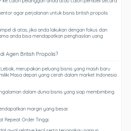
P ke calon pelanggan anda atau calon pembeli secara
entor agar perjalanan untuk bisnis british propolis
mpel di atas, jika anda lakukan dengan fokus dan
tu lama anda bisa mendapatkan penghasilan uang
 Agen British Propolis?
 di Lebak, merupakan peluang bisnis yang masih baru
iliki Masa depan yang cerah dalam market Indonesia
galaman dalam dunia bisnis yang siap membimbing
endapatkan margin yang besar.
t Repeat Order Tinggi.
l awal relative kecil serta terjangkau namun