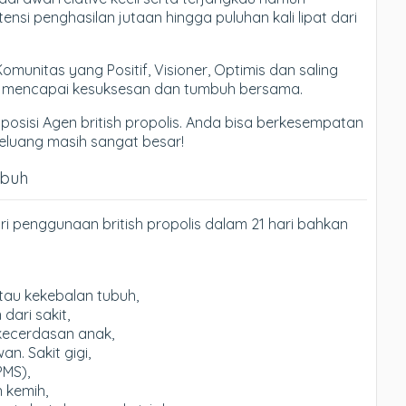
si penghasilan jutaan hingga puluhan kali lipat dari
nitas yang Positif, Visioner, Optimis dan saling
k mencapai kesuksesan dan tumbuh bersama.
 posisi Agen british propolis. Anda bisa berkesempatan
. Peluang masih sangat besar!
ubuh
i penggunaan british propolis dalam 21 hari bahkan
tau kekebalan tubuh,
ari sakit,
kecerdasan anak,
. Sakit gigi,
PMS),
 kemih,