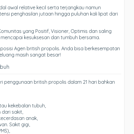
l awal relative kecil serta terjangkau namun
si penghasilan jutaan hingga puluhan kali lipat dari
nitas yang Positif, Visioner, Optimis dan saling
k mencapai kesuksesan dan tumbuh bersama.
 posisi Agen british propolis. Anda bisa berkesempatan
. Peluang masih sangat besar!
ubuh
i penggunaan british propolis dalam 21 hari bahkan
tau kekebalan tubuh,
ari sakit,
kecerdasan anak,
. Sakit gigi,
PMS),