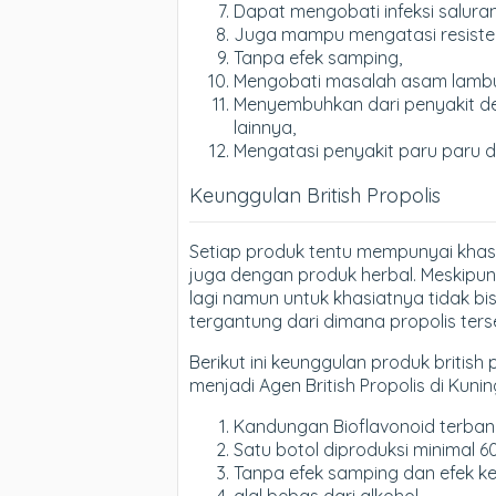
Dapat mengobati infeksi saluran
Juga mampu mengatasi resistens
Tanpa efek samping,
Mengobati masalah asam lamb
Menyembuhkan dari penyakit dege
lainnya,
Mengatasi penyakit paru paru 
Keunggulan British Propolis
Setiap produk tentu mempunyai khas
juga dengan produk herbal. Meskipun 
lagi namun untuk khasiatnya tidak bi
tergantung dari dimana propolis ter
Berikut ini keunggulan produk british 
menjadi Agen British Propolis di Kuning
Kandungan Bioflavonoid terbanya
Satu botol diproduksi minimal 6
Tanpa efek samping dan efek k
alal bebas dari alkohol.