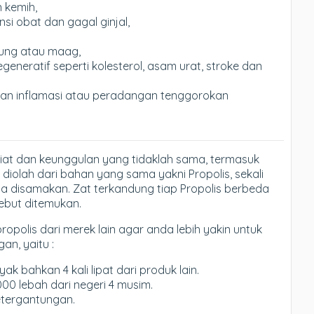
 kemih,
i obat dan gagal ginjal,
ung atau maag,
neratif seperti kolesterol, asam urat, stroke dan
dan inflamasi atau peradangan tenggorokan
iat dan keunggulan yang tidaklah sama, termasuk
diolah dari bahan yang sama yakni Propolis, sekali
sa disamakan. Zat terkandung tiap Propolis berbeda
sebut ditemukan.
propolis dari merek lain agar anda lebih yakin untuk
an, yaitu :
k bahkan 4 kali lipat dari produk lain.
000 lebah dari negeri 4 musim.
etergantungan.