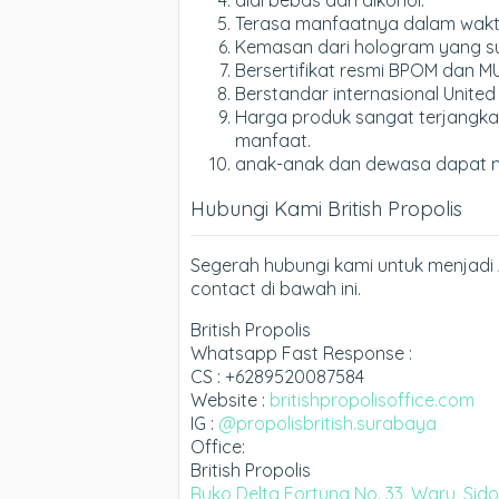
Terasa manfaatnya dalam waktu 
Kemasan dari hologram yang sul
Bersertifikat resmi BPOM dan MU
Berstandar internasional United
Harga produk sangat terjangka
manfaat.
anak-anak dan dewasa dapat 
Hubungi Kami British Propolis
Segerah hubungi kami untuk menjadi 
contact di bawah ini.
British Propolis
Whatsapp Fast Response :
CS : +6289520087584
Website :
britishpropolisoffice.com
IG :
@propolisbritish.surabaya
Office:
British Propolis
Ruko Delta Fortuna No. 33, Waru, Sid