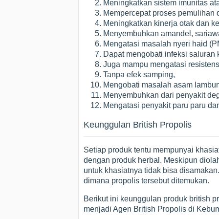
Meningkatkan sistem imunitas at
Mempercepat proses pemulihan da
Meningkatkan kinerja otak dan k
Menyembuhkan amandel, sariawan
Mengatasi masalah nyeri haid (P
Dapat mengobati infeksi saluran 
Juga mampu mengatasi resistensi 
Tanpa efek samping,
Mengobati masalah asam lambun
Menyembuhkan dari penyakit degene
Mengatasi penyakit paru paru da
Keunggulan British Propolis
Setiap produk tentu mempunyai khasia
dengan produk herbal. Meskipun diolah
untuk khasiatnya tidak bisa disamakan.
dimana propolis tersebut ditemukan.
Berikut ini keunggulan produk british p
menjadi Agen British Propolis di Kebum