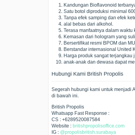
Kandungan Bioflavonoid terbanyak 
Satu botol diproduksi minimal 60
Tanpa efek samping dan efek ket
alal bebas dari alkohol.
Terasa manfaatnya dalam waktu ku
Kemasan dari hologram yang suli
Bersertifikat resmi BPOM dan MU
Berstandar internasional United 
Harga produk sangat terjangkau 
anak-anak dan dewasa dapat m
Hubungi Kami British Propolis
Segerah hubungi kami untuk menjadi A
di bawah ini.
British Propolis
Whatsapp Fast Response :
CS : +6289520087584
Website :
britishpropolisoffice.com
IG :
@propolisbritish.surabaya