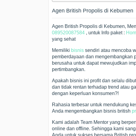
Agen British Propolis di Kebumen
Agen British Propolis di Kebumen, M
089520087584
, untuk Info paket :
Hom
yang sehat
Memiliki
bisnis
sendiri atau mencoba w
pemberdayaan dan mengembangkan per
berusaha untuk dapat mewujudkan impi
pertimbangkan.
Apakah bisnis ini profit dan selalu d
dan tidak rentan terhadap trend atau 
dengan keperluan konsumen?!
Rahasia terbesar untuk mendukung k
Anda mengembangkan bisnis british
p
Kami adalah Team Mentor yang berpen
online dan offline. Sehingga kami san
Anda untuk sukses bersama British pro