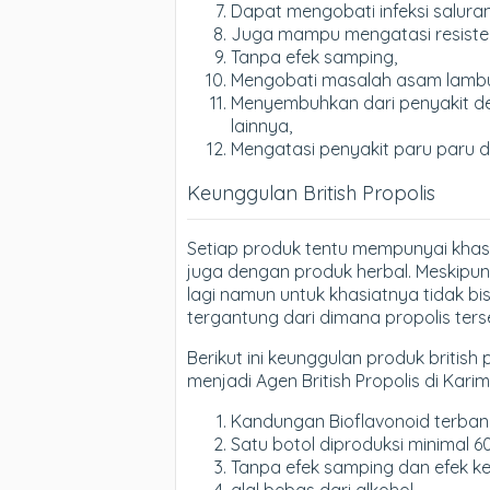
Dapat mengobati infeksi saluran
Juga mampu mengatasi resistens
Tanpa efek samping,
Mengobati masalah asam lamb
Menyembuhkan dari penyakit dege
lainnya,
Mengatasi penyakit paru paru 
Keunggulan British Propolis
Setiap produk tentu mempunyai khas
juga dengan produk herbal. Meskipun 
lagi namun untuk khasiatnya tidak bi
tergantung dari dimana propolis ter
Berikut ini keunggulan produk british 
menjadi Agen British Propolis di Karimu
Kandungan Bioflavonoid terbanya
Satu botol diproduksi minimal 6
Tanpa efek samping dan efek k
alal bebas dari alkohol.