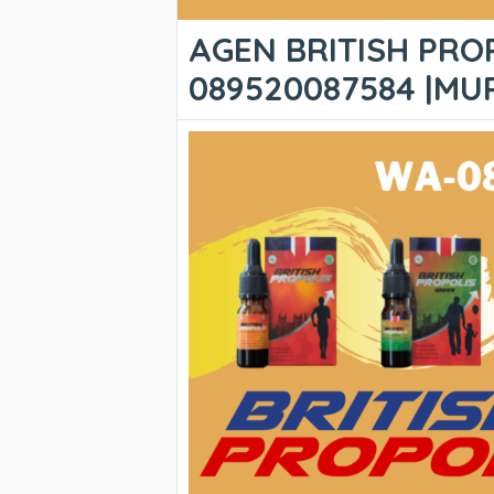
AGEN BRITISH PROP
089520087584 |M