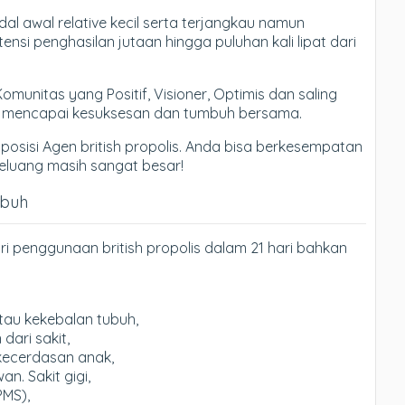
l awal relative kecil serta terjangkau namun
si penghasilan jutaan hingga puluhan kali lipat dari
nitas yang Positif, Visioner, Optimis dan saling
k mencapai kesuksesan dan tumbuh bersama.
 posisi Agen british propolis. Anda bisa berkesempatan
. Peluang masih sangat besar!
ubuh
i penggunaan british propolis dalam 21 hari bahkan
tau kekebalan tubuh,
ari sakit,
kecerdasan anak,
. Sakit gigi,
PMS),