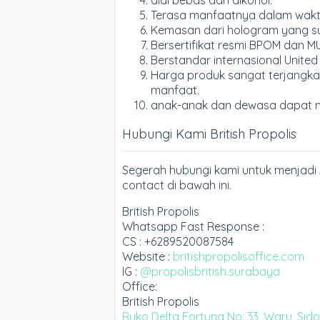
Terasa manfaatnya dalam waktu 
Kemasan dari hologram yang sul
Bersertifikat resmi BPOM dan MU
Berstandar internasional United
Harga produk sangat terjangka
manfaat.
anak-anak dan dewasa dapat 
Hubungi Kami British Propolis
Segerah hubungi kami untuk menjadi 
contact di bawah ini.
British Propolis
Whatsapp Fast Response :
CS : +6289520087584
Website :
britishpropolisoffice.com
IG :
@propolisbritish.surabaya
Office:
British Propolis
Ruko Delta Fortuna No. 33, Waru, Sid