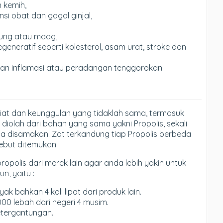
 kemih,
i obat dan gagal ginjal,
ung atau maag,
neratif seperti kolesterol, asam urat, stroke dan
dan inflamasi atau peradangan tenggorokan
iat dan keunggulan yang tidaklah sama, termasuk
diolah dari bahan yang sama yakni Propolis, sekali
sa disamakan. Zat terkandung tiap Propolis berbeda
sebut ditemukan.
propolis dari merek lain agar anda lebih yakin untuk
n, yaitu :
k bahkan 4 kali lipat dari produk lain.
000 lebah dari negeri 4 musim.
etergantungan.