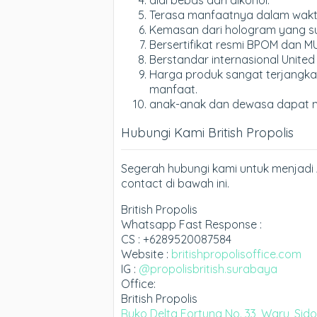
Terasa manfaatnya dalam waktu 
Kemasan dari hologram yang sul
Bersertifikat resmi BPOM dan MU
Berstandar internasional United
Harga produk sangat terjangka
manfaat.
anak-anak dan dewasa dapat 
Hubungi Kami British Propolis
Segerah hubungi kami untuk menjadi 
contact di bawah ini.
British Propolis
Whatsapp Fast Response :
CS : +6289520087584
Website :
britishpropolisoffice.com
IG :
@propolisbritish.surabaya
Office:
British Propolis
Ruko Delta Fortuna No. 33, Waru, Sid