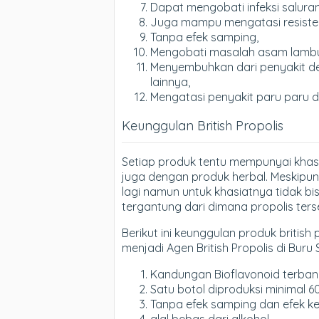
Dapat mengobati infeksi saluran
Juga mampu mengatasi resistens
Tanpa efek samping,
Mengobati masalah asam lamb
Menyembuhkan dari penyakit dege
lainnya,
Mengatasi penyakit paru paru 
Keunggulan British Propolis
Setiap produk tentu mempunyai khas
juga dengan produk herbal. Meskipun 
lagi namun untuk khasiatnya tidak bi
tergantung dari dimana propolis ter
Berikut ini keunggulan produk british 
menjadi Agen British Propolis di Buru S
Kandungan Bioflavonoid terbanya
Satu botol diproduksi minimal 6
Tanpa efek samping dan efek k
alal bebas dari alkohol.