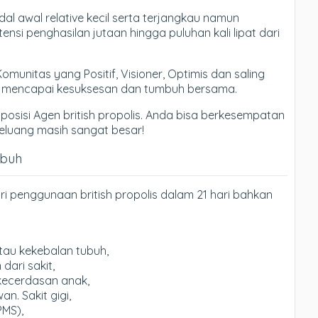
l awal relative kecil serta terjangkau namun
si penghasilan jutaan hingga puluhan kali lipat dari
nitas yang Positif, Visioner, Optimis dan saling
k mencapai kesuksesan dan tumbuh bersama.
 posisi Agen british propolis. Anda bisa berkesempatan
. Peluang masih sangat besar!
ubuh
i penggunaan british propolis dalam 21 hari bahkan
tau kekebalan tubuh,
ari sakit,
kecerdasan anak,
. Sakit gigi,
PMS),