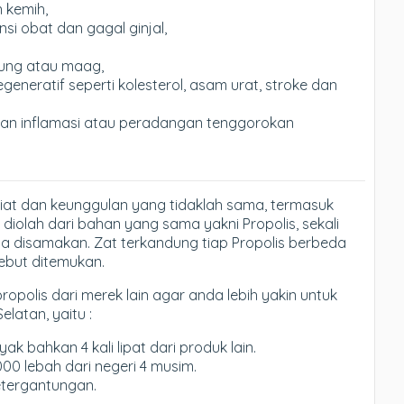
 kemih,
i obat dan gagal ginjal,
ung atau maag,
neratif seperti kolesterol, asam urat, stroke dan
dan inflamasi atau peradangan tenggorokan
iat dan keunggulan yang tidaklah sama, termasuk
diolah dari bahan yang sama yakni Propolis, sekali
sa disamakan. Zat terkandung tiap Propolis berbeda
sebut ditemukan.
propolis dari merek lain agar anda lebih yakin untuk
elatan, yaitu :
k bahkan 4 kali lipat dari produk lain.
000 lebah dari negeri 4 musim.
etergantungan.