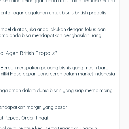
P ke calon pelanggan anda atau calon pembeli secara
entor agar perjalanan untuk bisnis british propolis
mpel di atas, jika anda lakukan dengan fokus dan
tu lama anda bisa mendapatkan penghasilan uang
 Agen British Propolis?
 di Berau, merupakan peluang bisnis yang masih baru
iliki Masa depan yang cerah dalam market Indonesia
galaman dalam dunia bisnis yang siap membimbing
endapatkan margin yang besar.
t Repeat Order Tinggi.
l awal relative kecil serta terjangkau namun