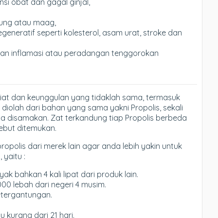
i obat dan gagal ginjal,
ung atau maag,
neratif seperti kolesterol, asam urat, stroke dan
dan inflamasi atau peradangan tenggorokan
iat dan keunggulan yang tidaklah sama, termasuk
diolah dari bahan yang sama yakni Propolis, sekali
sa disamakan. Zat terkandung tiap Propolis berbeda
sebut ditemukan.
propolis dari merek lain agar anda lebih yakin untuk
 yaitu :
k bahkan 4 kali lipat dari produk lain.
000 lebah dari negeri 4 musim.
etergantungan.
kurang dari 21 hari.