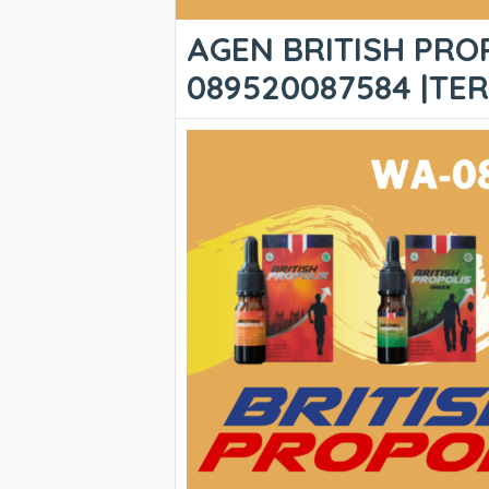
AGEN BRITISH PROP
089520087584 |T