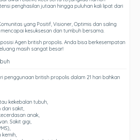
si penghasilan jutaan hingga puluhan kali lipat dari
nitas yang Positif, Visioner, Optimis dan saling
k mencapai kesuksesan dan tumbuh bersama.
 posisi Agen british propolis. Anda bisa berkesempatan
. Peluang masih sangat besar!
ubuh
i penggunaan british propolis dalam 21 hari bahkan
tau kekebalan tubuh,
ari sakit,
kecerdasan anak,
. Sakit gigi,
PMS),
 kemih,