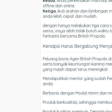
Kedua
, Anda perkenalkan manfaat B
offline dan online.
Ketiga
, ikuti arahan dan bimbingan m
anda lebih cepat dan mudah.
dengan hanya melakukan tiga cara si
serius, insya allah tidak butuh wak
fantastis bersama British Propolis.
Kenapa Harus Bergabung Menjadi
Peluang bisnis Agen British Propolis
serta banyak keuntungan karena mem
yang masih dapat terus meningkat.
Mendapatkan mentor yang sudah Pen
anda.
Berbisnis dengan Modal minim dan m
Produk berkualitas, sehingga membua
Produk kualitas premium, Dengan moda