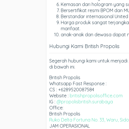
Kemasan dari hologram yang sul
Bersertifikat resmi BPOM dan MU
Berstandar internasional United
Harga produk sangat terjangka
manfaat.
anak-anak dan dewasa dapat 
Hubungi Kami British Propolis
Segerah hubungi kami untuk menjadi 
di bawah ini.
British Propolis
Whatsapp Fast Response :
CS : +6289520087584
Website :
britishpropolisoffice.com
IG :
@propolisbritish.surabaya
Office:
British Propolis
Ruko Delta Fortuna No. 33, Waru, Sid
JAM OPERASIONAL