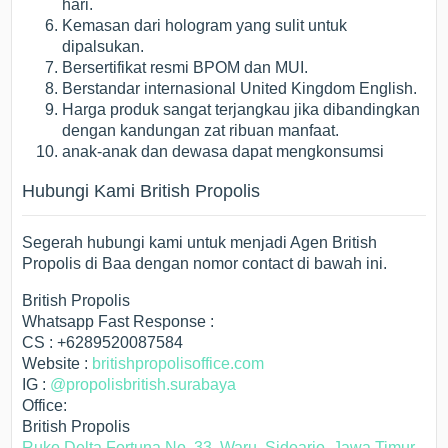
hari.
Kemasan dari hologram yang sulit untuk
dipalsukan.
Bersertifikat resmi BPOM dan MUI.
Berstandar internasional United Kingdom English.
Harga produk sangat terjangkau jika dibandingkan
dengan kandungan zat ribuan manfaat.
anak-anak dan dewasa dapat mengkonsumsi
Hubungi Kami British Propolis
Segerah hubungi kami untuk menjadi Agen British
Propolis di Baa dengan nomor contact di bawah ini.
British Propolis
Whatsapp Fast Response :
CS : +6289520087584
Website :
britishpropolisoffice.com
IG :
@propolisbritish.surabaya
Office:
British Propolis
Ruko Delta Fortuna No. 33, Waru, Sidoarjo, Jawa Timur