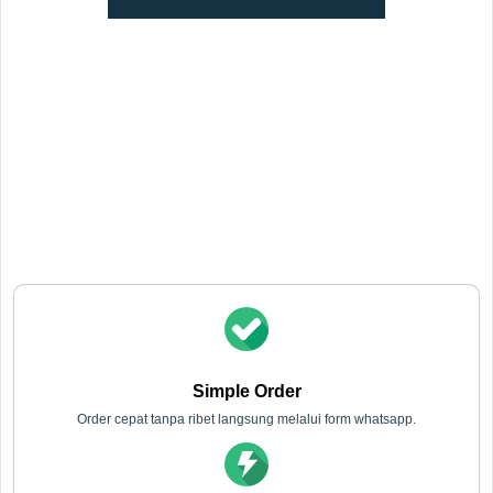
Hubungi Kami
Jika ada pertanyaan silahkan chat terlebih dahulu,
customer service dengan segera akan melayani konsultasi
Anda
Simple Order
Order cepat tanpa ribet langsung melalui form whatsapp.