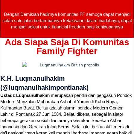
Dengan Demikian hadirnya komunitas FF semoga dapat menjadi
salah satu jalan bertambahnya ketakwaan dalam ibadahnya, dapat
menjadi solusi untuk financial freedom bagi kehidupannya
Ada Siapa Saja Di Komunitas
Family Fighter
K.H. Luqmanulhakim
(@luqmanulhakimpontianak)
Ustadz Luqmanulhakim
merupakan pendiri dan pengasuh Pondok
Modern Munzalan Mubarakan Ashabul Yamin di Kubu Raya,
Kalimantan Barat. Beliau adalah alumni pondok Modern Gontor.
Lahir di Pontianak 27 Juni 1984, Beliau dikenal sebagai Inisiator
beberapa gerakan sosial diantaranya Gerakan Sedekah Akbar
Indonesia dan Gerakan Infaq Beras. Selain itu, beliau aktif menjadi
da’i nasional yang kerap kali mengisi berbagai macam acara baik di