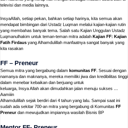
televisi dan media lainnya.
InsyaAllah, setiap pekan, bahkan setiap harinya, kita semua akan
mendapat bimbingan dari Ustadz Luqman melalui kajian-kajian rutin
yang membahas banyak tema. Salah satu Kajian Unggulan Ustadz
Luqmanulhakim untuk teman-teman mitra adalah
Kajian FF: Kajian
Fatih Firdaus
yang Alhamdulillah manfaatnya sangat banyak yang
kita rasakan
FF – Preneur
Semua mitra yang bergabung dalam
komunitas FF
. Sesuai dengan
namanya dan maknanya, mereka memiliki jiwa dan kredibilitas tinggi
dalam menebar kebaikan dan berjuang untuk
keluarga, Insya Allah akan dimudahkan jalan menuju sukses …
Aamiiin
Alhamdulillah sejak berdiri dari 4 tahun yang lalu. Sampai saat ini
sudah ada sekitar 700-an mitra yang bergabung di Komunitas
FF
Preneur
dan mewujudkan impiannya wasilah Bisnis BP
Mentor FF- Preneur