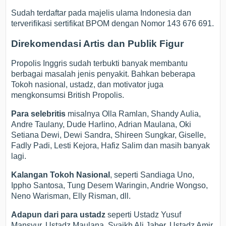
Sudah terdaftar pada majelis ulama Indonesia dan
terverifikasi sertifikat BPOM dengan Nomor 143 676 691.
Direkomendasi Artis dan Publik Figur
Propolis Inggris sudah terbukti banyak membantu
berbagai masalah jenis penyakit. Bahkan beberapa
Tokoh nasional, ustadz, dan motivator juga
mengkonsumsi British Propolis.
Para selebritis
misalnya Olla Ramlan, Shandy Aulia,
Andre Taulany, Dude Harlino, Adrian Maulana, Oki
Setiana Dewi, Dewi Sandra, Shireen Sungkar, Giselle,
Fadly Padi, Lesti Kejora, Hafiz Salim dan masih banyak
lagi.
Kalangan Tokoh Nasional
, seperti Sandiaga Uno,
Ippho Santosa, Tung Desem Waringin, Andrie Wongso,
Neno Warisman, Elly Risman, dll.
Adapun dari para ustadz
seperti Ustadz Yusuf
Mansyur, Ustadz Maulana, Syaikh Ali Jaber, Ustadz Amir