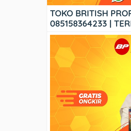
TOKO BRITISH PROP
085158364233 | T