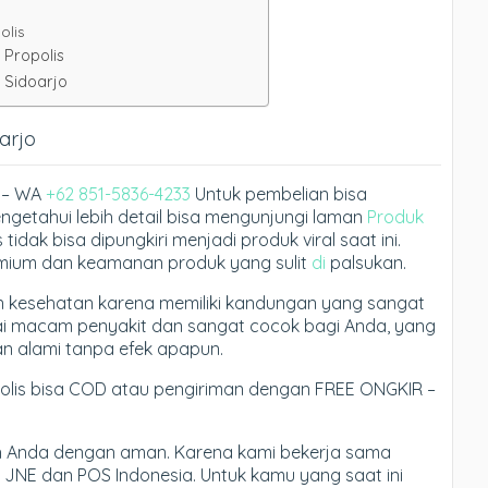
olis
 Propolis
t Sidoarjo
oarjo
o – WA
+62 851-5836-4233
Untuk pembelian bisa
getahui lebih detail bisa mengunjungi laman
Produk
s tidak bisa dipungkiri menjadi produk viral saat ini.
emium dan keamanan produk yang sulit
di
palsukan.
men kesehatan karena memiliki kandungan yang sangat
ai macam penyakit dan sangat cocok bagi Anda, yang
n alami tanpa efek apapun.
opolis bisa COD atau pengiriman dengan FREE ONGKIR –
ah Anda dengan aman. Karena kami bekerja sama
, JNE dan POS Indonesia. Untuk kamu yang saat ini