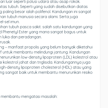
ri luar seperti polusi udara atau asap rokok.
tas tubuh. Seperti yang sudah disebutkan diatas
paling besar ialah polifenol. Kandungan ini sangat
an tubuh manusia secara alami. Serta juga
l-sel imun.
an tubuh pasca sakit. salah satu kandungan yang
cid Phenetyl Ester yang mana sangat bagus untuk
luka dan peradangan.
rusak.
g – manfaat propolis yang belum banyak diketahui
ktif untuk membantu melindungi jantung. Kandungan
 menurunkan low-density lipoprotein (LDL) kolestrol atau
i kolestrol jahat dan triglisida. Kandungannya juga
h-density lipoprotein cholesterol (HDL) atau yang
yang sangat baik untuk membantu menurunkan resiko
uga membantu mengatasi masalah: