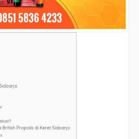
o
 Sidoarjo
ur
atkan?
ritish Propolis di Keret Sidoarjo
is