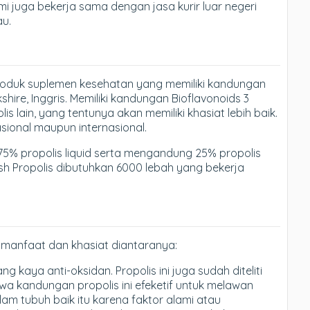
ami juga bekerja sama dengan jasa kurir luar negeri
au.
produk suplemen kesehatan yang memiliki kandungan
rkshire, Inggris. Memiliki kandungan Bioflavonoids 3
is lain, yang tentunya akan memiliki khasiat lebih baik.
asional maupun internasional.
ri 75% propolis liquid serta mengandung 25% propolis
tish Propolis dibutuhkan 6000 lebah yang bekerja
li manfaat dan khasiat diantaranya:
 kaya anti-oksidan. Propolis ini juga sudah diteliti
wa kandungan propolis ini efeketif untuk melawan
alam tubuh baik itu karena faktor alami atau