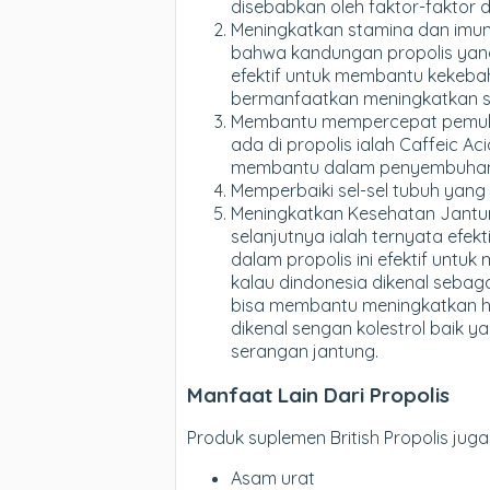
disebabkan oleh faktor-faktor da
Meningkatkan stamina dan imuni
bahwa kandungan propolis yang 
efektif untuk membantu kekebah
bermanfaatkan meningkatkan se
Membantu mempercepat pemulih
ada di propolis ialah Caffeic A
membantu dalam penyembuhan 
Memperbaiki sel-sel tubuh yang 
Meningkatkan Kesehatan Jantun
selanjutnya ialah ternyata efe
dalam propolis ini efektif untuk
kalau dindonesia dikenal sebaga
bisa membantu meningkatkan hig
dikenal sengan kolestrol baik 
serangan jantung.
Manfaat Lain Dari Propolis
Produk suplemen British Propolis j
Asam urat