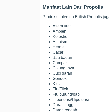
Manfaat Lain Dari Propolis
Produk suplemen British Propolis jug
Asam urat
Ambien
Kolestrol
Authism
Hernia
Cacar
Bau badan
Campak
Cikungunya
Cuci darah
Gondok
Kista
Flu/Filek
Flu burung/babi
Hipertensi/Hipotensi
Darah tinggi
Darah rendah