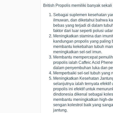
British Propolis memiliki banyak sekal
Sebagai suplemen kesehatan yang k
ilmuwan, dan diketahui bahwa kan
bebas yang terjadi di dalam tubuh
faktor dari luar seperti polusi ud
Meningkatkan stamina dan imunit
kandungan propolis yang paling be
membantu kekebahan tubuh manus
meningkatkan sel-sel imun.
Membantu mempercepat pemulihan
propolis ialah Caffeic Acid Phe
dalam penyembuhan luka dan pe
Memperbaiki sel-sel tubuh yang r
Meningkatkan Kesehatan Jantung
selanjutnya ialah ternyata efekt
propolis ini efektif untuk menurun
dindonesia dikenal sebagai kolest
membantu meningkatkan high-dens
sengan kolestrol baik yang sang
jantung.