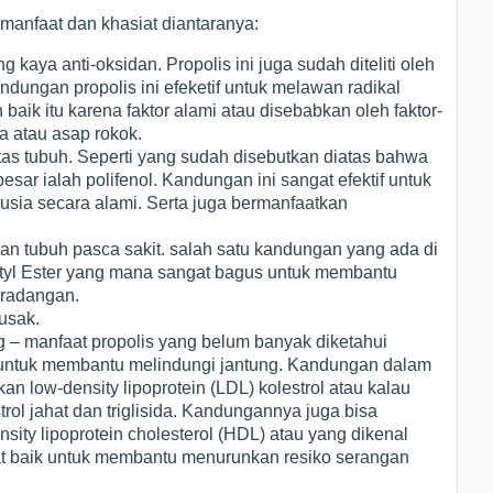
i manfaat dan khasiat diantaranya:
aya anti-oksidan. Propolis ini juga sudah diteliti oleh
dungan propolis ini efeketif untuk melawan radikal
 baik itu karena faktor alami atau disebabkan oleh faktor-
ara atau asap rokok.
as tubuh. Seperti yang sudah disebutkan diatas bahwa
sar ialah polifenol. Kandungan ini sangat efektif untuk
ia secara alami. Serta juga bermanfaatkan
 tubuh pasca sakit. salah satu kandungan yang ada di
netyl Ester yang mana sangat bagus untuk membantu
radangan.
usak.
 – manfaat propolis yang belum banyak diketahui
if untuk membantu melindungi jantung. Kandungan dalam
kan low-density lipoprotein (LDL) kolestrol atau kalau
rol jahat dan triglisida. Kandungannya juga bisa
ity lipoprotein cholesterol (HDL) atau yang dikenal
at baik untuk membantu menurunkan resiko serangan