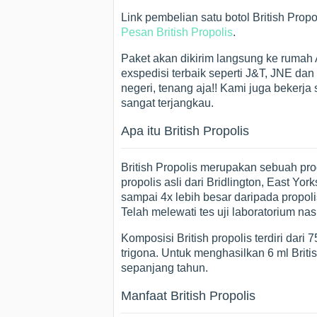
Link pembelian satu botol British Pr
Pesan British Propolis
.
Paket akan dikirim langsung ke ruma
exspedisi terbaik seperti J&T, JNE dan
negeri, tenang aja!! Kami juga bekerja
sangat terjangkau.
Apa itu British Propolis
British Propolis merupakan sebuah p
propolis asli dari Bridlington, East Yor
sampai 4x lebih besar daripada propolis
Telah melewati tes uji laboratorium na
Komposisi British propolis terdiri dar
trigona. Untuk menghasilkan 6 ml Briti
sepanjang tahun.
Manfaat British Propolis