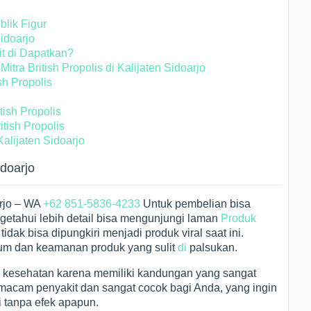
blik Figur
Sidoarjo
it di Dapatkan?
ra British Propolis di Kalijaten Sidoarjo
sh Propolis
tish Propolis
tish Propolis
Kalijaten Sidoarjo
idoarjo
arjo – WA
+62 851-5836-4233
Untuk pembelian bisa
etahui lebih detail bisa mengunjungi laman
Produk
 tidak bisa dipungkiri menjadi produk viral saat ini.
ium dan keamanan produk yang sulit
di
palsukan.
en kesehatan karena memiliki kandungan yang sangat
 macam penyakit dan sangat cocok bagi Anda, yang ingin
 tanpa efek apapun.