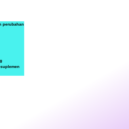
an perubahan
ng
i suplemen