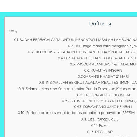
Daftar Isi
SUDAH BERBAGAI CARA UNTUK MENGATASI MASALAH LAMBUNG NAM
Lalu, bagaimana cara mengatasinya?.
DIPRODUKSI SECARA MODERN DAN TERJAMIN KUALITAS ST
DIPERCAYA PULUHAN TOKOH & ARTIS IND
PRODUK ALAMI BPOM & HALAL MUI
KUALITAS INGGRIS
GARANSI KHASIAT 21 HARI
INSYAALLAH BERIKUT ADALAH REAL TESTIMONI D
Selamat Mencoba Semoga Ikhtiar Bunda Diberikan Kelancaran 
FREE ONGKIR SE INDONESIA
SITUS ONLINE RESMI BAYAR DITEMPAT (
100% GARANSI UANG KEMBALI
Periode promo sangat terbatas, dapatkan penawaran SPESIAL 
Eits... tunggu dulu.
Paket
REGULAR