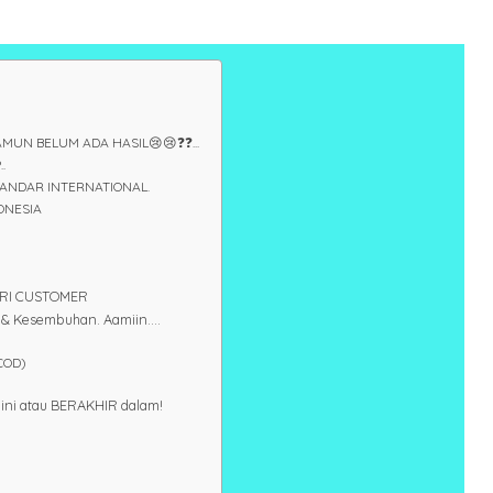
UN BELUM ADA HASIL😢😢❓❓...
.
ANDAR INTERNATIONAL.
ONESIA
ARI CUSTOMER
& Kesembuhan. Aamiin....
COD)
ini atau BERAKHIR dalam!