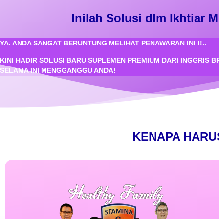
Inilah Solusi dlm Ikhtia
YA. ANDA SANGAT BERUNTUNG MELIHAT PENAWARAN INI !!..
KINI HADIR SOLUSI BARU SUPLEMEN PREMIUM DARI INGGRIS
SELAMA INI MENGGANGGU ANDA!
KENAPA HARUS