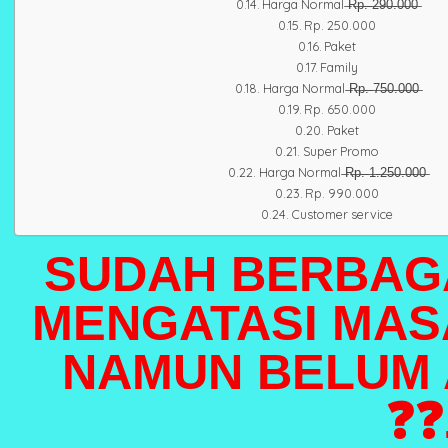
Harga Normal ̶R̶p̶.̶ ̶2̶9̶0̶.̶0̶0̶0̶
Rp. 250.000
Paket
Family
Harga Normal ̶R̶p̶.̶ ̶7̶5̶0̶.̶0̶0̶0̶
Rp. 650.000
Paket
Super Promo
Harga Normal ̶R̶p̶.̶ ̶1̶.̶2̶5̶0̶.̶0̶0̶0̶
Rp. 990.000
Customer service
SUDAH BERBAG
MENGATASI MA
NAMUN BELUM 
❓❓.