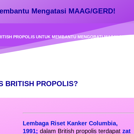
r Membantu Mengatasi MAAG/GERD!
 BRITISH PROPOLIS UNTUK MEMBANTU MENGOBATI MASALAH GE
 BRITISH PROPOLIS?
Lembaga Riset Kanker Columbia,
1991
;
dalam British propolis terdapat
zat