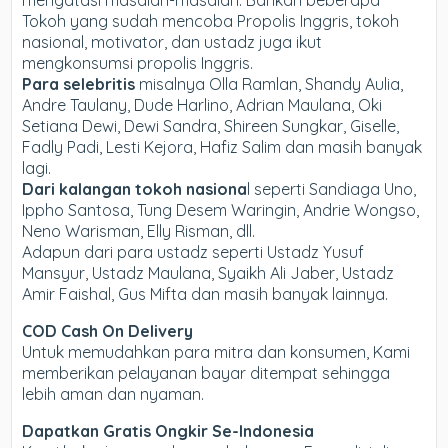
Tokoh yang sudah mencoba Propolis Inggris, tokoh
nasional, motivator, dan ustadz juga ikut
mengkonsumsi propolis Inggris.
Para selebritis
misalnya Olla Ramlan, Shandy Aulia,
Andre Taulany, Dude Harlino, Adrian Maulana, Oki
Setiana Dewi, Dewi Sandra, Shireen Sungkar, Giselle,
Fadly Padi, Lesti Kejora, Hafiz Salim dan masih banyak
lagi.
Dari kalangan tokoh nasiona
l seperti Sandiaga Uno,
Ippho Santosa, Tung Desem Waringin, Andrie Wongso,
Neno Warisman, Elly Risman, dll.
Adapun dari para ustadz seperti Ustadz Yusuf
Mansyur, Ustadz Maulana, Syaikh Ali Jaber, Ustadz
Amir Faishal, Gus Mifta dan masih banyak lainnya.
COD Cash On Delivery
Untuk memudahkan para mitra dan konsumen, Kami
memberikan pelayanan bayar ditempat sehingga
lebih aman dan nyaman.
Dapatkan Gratis Ongkir Se-Indonesia