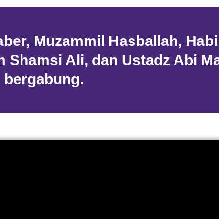
Jaber, Muzammil Hasballah, Hab
m Shamsi Ali, dan Ustadz Abi M
 bergabung.