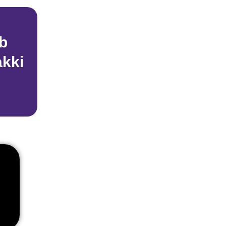
ib
akki