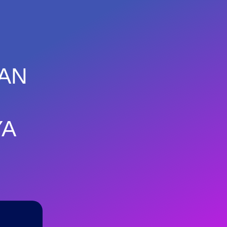
DAN
YA