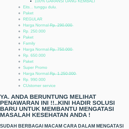
100% GARANSI UANG KEMBALI
Eits... tunggu dulu.
Paket
REGULAR
Harga Normal ̶R̶p̶.̶ ̶2̶9̶0̶.̶0̶0̶0̶
Rp. 250.000
Paket
Family
Harga Normal ̶R̶p̶.̶ ̶7̶5̶0̶.̶0̶0̶0̶
Rp. 650.000
Paket
Super Promo
Harga Normal ̶R̶p̶.̶ ̶1̶.̶2̶5̶0̶.̶0̶0̶0̶
Rp. 990.000
CUstomer service
YA. ANDA BERUNTUNG MELIHAT
PENAWARAN INI !!..KINI HADIR SOLUSI
BARU UNTUK MEMBANTU MENGATASI
MASALAH KESEHATAN ANDA !
SUDAH BERBAGAI MACAM CARA DALAM MENGATASI