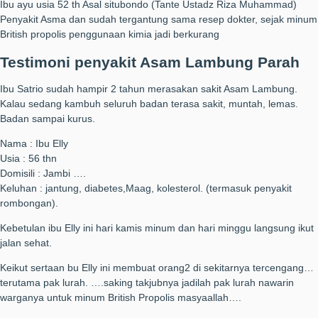
Ibu ayu usia 52 th Asal situbondo (Tante Ustadz Riza Muhammad)
Penyakit Asma dan sudah tergantung sama resep dokter, sejak minum
British propolis penggunaan kimia jadi berkurang
Testimoni penyakit Asam Lambung Parah
Ibu Satrio sudah hampir 2 tahun merasakan sakit Asam Lambung.
Kalau sedang kambuh seluruh badan terasa sakit, muntah, lemas.
Badan sampai kurus.
Nama : Ibu Elly
Usia : 56 thn
Domisili : Jambi ….
Keluhan : jantung, diabetes,Maag, kolesterol. (termasuk penyakit
rombongan).
Kebetulan ibu Elly ini hari kamis minum dan hari minggu langsung ikut
jalan sehat.
Keikut sertaan bu Elly ini membuat orang2 di sekitarnya tercengang…
terutama pak lurah. ….saking takjubnya jadilah pak lurah nawarin
warganya untuk minum British Propolis masyaallah….