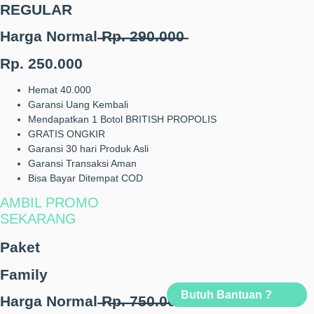
REGULAR
Harga Normal ̶R̶p̶.̶ ̶2̶9̶0̶.̶0̶0̶0̶
Rp. 250.000
Hemat 40.000
Garansi Uang Kembali
Mendapatkan 1 Botol BRITISH PROPOLIS
GRATIS ONGKIR
Garansi 30 hari Produk Asli
Garansi Transaksi Aman
Bisa Bayar Ditempat COD
AMBIL PROMO
SEKARANG
Paket
Family
Butuh Bantuan ?
Harga Normal ̶R̶p̶.̶ ̶7̶5̶0̶.̶0̶0̶0̶