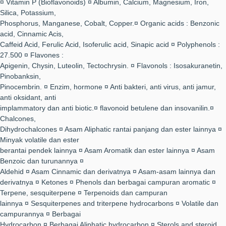
¤ Vitamin P (Bioflavonoids) ¤ Albumin, Calcium, Magnesium, Iron,
Silica, Potassium,
Phosphorus, Manganese, Cobalt, Copper.¤ Organic acids : Benzonic
acid, Cinnamic Acis,
Caffeid Acid, Ferulic Acid, Isoferulic acid, Sinapic acid ¤ Polyphenols :
27.500 ¤ Flavones :
Apigenin, Chysin, Luteolin, Tectochrysin. ¤ Flavonols : Isosakuranetin,
Pinobanksin,
Pinocembrin. ¤ Enzim, hormone ¤ Anti bakteri, anti virus, anti jamur,
anti oksidant, anti
implammatory dan anti biotic.¤ flavonoid betulene dan insovanilin.¤
Chalcones,
Dihydrochalcones ¤ Asam Aliphatic rantai panjang dan ester lainnya ¤
Minyak volatile dan ester
berantai pendek lainnya ¤ Asam Aromatik dan ester lainnya ¤ Asam
Benzoic dan turunannya ¤
Aldehid ¤ Asam Cinnamic dan derivatnya ¤ Asam-asam lainnya dan
derivatnya ¤ Ketones ¤ Phenols dan berbagai campuran aromatic ¤
Terpene, sesquiterpene ¤ Terpenoids dan campuran
lainnya ¤ Sesquiterpenes and triterpene hydrocarbons ¤ Volatile dan
campurannya ¤ Berbagai
Hydrocarbon ¤ Berbagai Aliphatic hydrocarbon ¤ Sterols and steroid